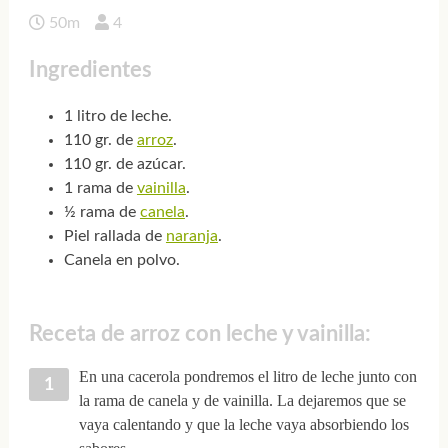
50m
4
Ingredientes
1 litro de leche.
110 gr. de
arroz
.
110 gr. de azúcar.
1 rama de
vainilla
.
½ rama de
canela
.
Piel rallada de
naranja
.
Canela en polvo.
Receta de arroz con leche y vainilla:
En una cacerola pondremos el litro de leche junto con
la rama de canela y de vainilla. La dejaremos que se
vaya calentando y que la leche vaya absorbiendo los