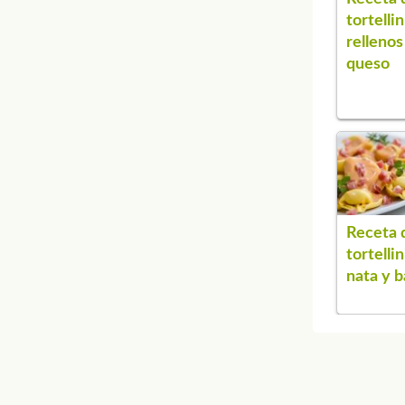
tortellin
rellenos
queso
Receta 
tortelli
nata y 