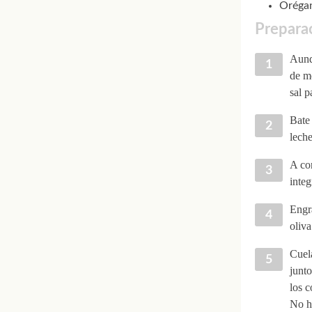
Oréga
Preparac
Aunqu
de m
sal 
Bate 
leche
A con
integ
Engra
oliva
Cuela
junto
los c
No ha