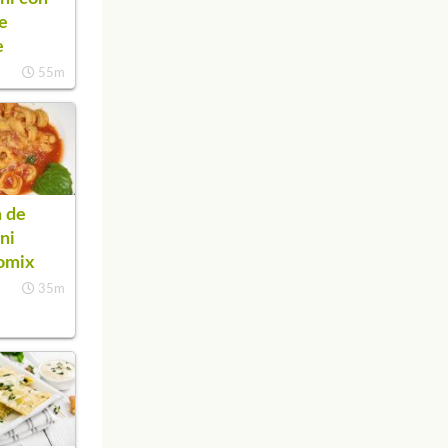
de
e
55m
 de
ini
omix
35m