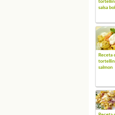
tortelli
salsa bo
Receta 
tortelli
salmon
Receta 