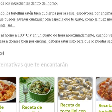
 de los ingredientes dentro del horno.
o los tortellini estén bien cubiertos por la salsa, espolvorea por encima
ue puedes agregar cualquier otra especia que te guste, como la nuez m
nta, sal...
 al horno a 180º C y en un cuarto de hora aproximadamente, cuando v
za a dorarse bien por encima, deberia estar listo para que lo puedas sac
s]
ternativas que te encantarán
Receta de
Receta
de
Receta de
tortellini con
tortell