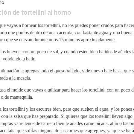
no
ión de tortellini al horno
e vayas a hornear los tortellini, no los puedes poner crudos para hacer
odo que ponlos dentro de una cacerola, con bastante agua y una buena
para que se cuezan durante unos 15 minutos aproximadamente.
los huevos, con un poco de sal, y cuando estén bien batidos le añades l
, volviendo a batir.
tinuación le agregas todo el queso rallado, y de nuevo bate hasta que 
rada a la mezcla.
sa el molde que vayas a utilizar para hacer los tortellini, con un poco d
 o de mantequilla.
 los tortellini y los escurres bien, para que suelten el agua, y los pones
 con la salsa que has preparado. Si quieres que los tortellini lleven algo
ompras ya rellenos de carne o bien le añades carne picada, atún o bacon
ce falta que sofrías ninguna de las carnes que agregues, ya que se hará