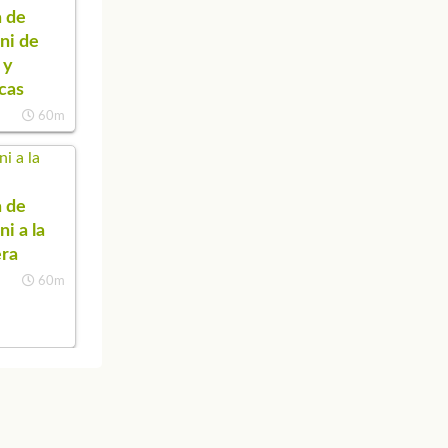
 de
ini de
 y
cas
60m
 de
ni a la
era
60m