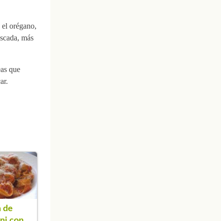
 el orégano,
oscada, más
eas que
ar.
 de
ini con