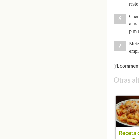
resto
Cuand
aunq
pimie
Mete
empie
[fbcomment
Otras al
Receta 