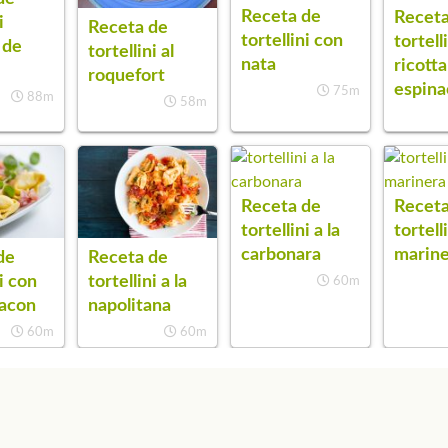
Receta de
Receta
i
Receta de
tortellini con
tortell
 de
tortellini al
nata
ricotta
roquefort
espina
75m
88m
58m
Receta de
Receta
tortellini a la
tortelli
carbonara
marin
de
Receta de
ni con
tortellini a la
60m
bacon
napolitana
60m
60m