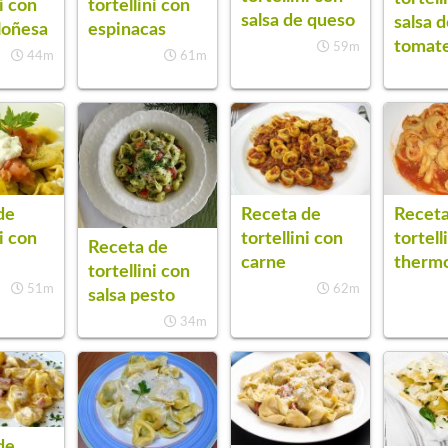
ni con
tortellini con
salsa de queso
salsa 
loñesa
espinacas
tomat
59m
44m
61m
de
Receta de
Receta
ni con
tortellini con
tortell
Receta de
carne
therm
tortellini con
51m
62m
salsa pesto
34m
de