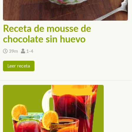
Receta de mousse de
chocolate sin huevo
39m
1-4
Leer receta