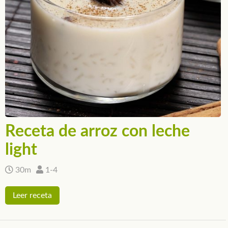
Receta de arroz con leche
light
30m
1-4
Leer receta