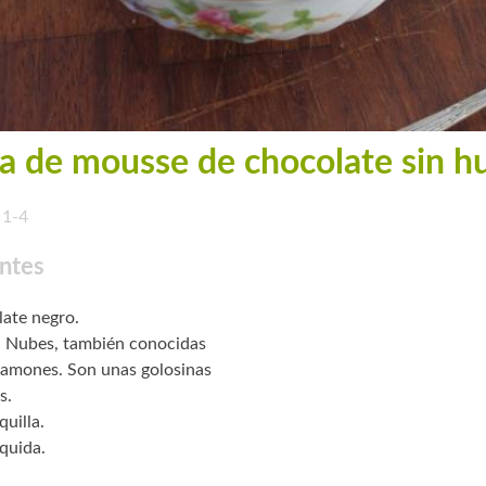
a de mousse de chocolate sin h
1-4
ntes
ate negro.
. Nubes, también conocidas
amones. Son unas golosinas
s.
uilla.
íquida.