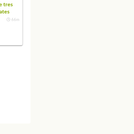
 tres
ates
66m