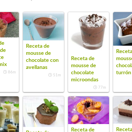
de
Receta de
 de
Receta
mousse de
te
mouss
Receta de
chocolate con
mix
chocol
mousse de
avellanas
turrón
chocolate
86m
51m
microondas
77m
Receta
Receta de