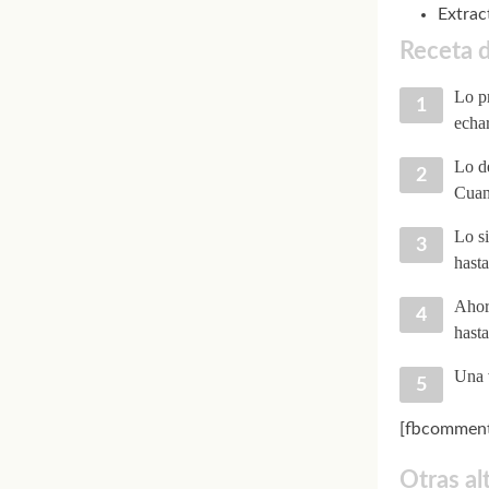
Extrac
Receta 
Lo p
echar
Lo d
Cuan
Lo si
hasta
Ahor
hasta
Una v
[fbcomment
Otras al