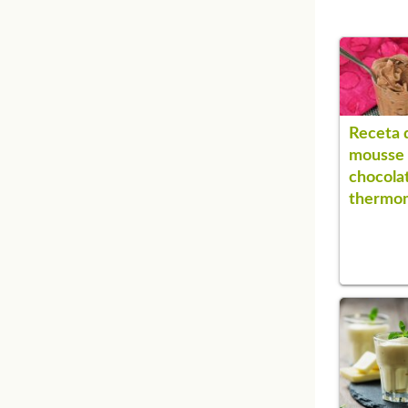
Receta 
mousse
chocola
thermo