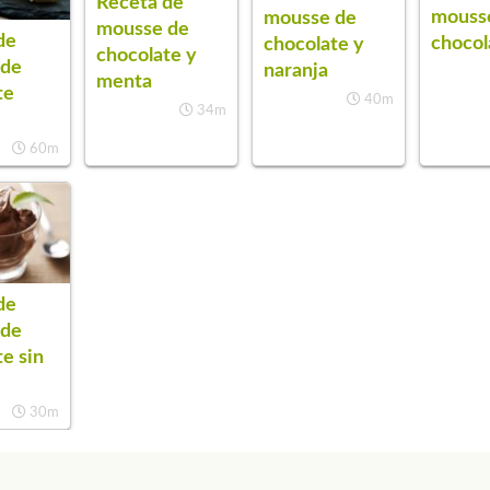
Receta de
mousse
mousse de
mousse de
de
chocol
chocolate y
chocolate y
 de
naranja
menta
te
40m
34m
60m
de
 de
e sin
30m