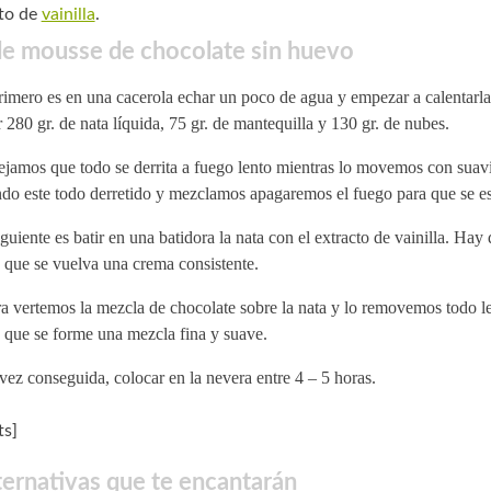
to de
vainilla
.
de mousse de chocolate sin huevo
rimero es en una cacerola echar un poco de agua y empezar a calentarl
 280 gr. de nata líquida, 75 gr. de mantequilla y 130 gr. de nubes.
ejamos que todo se derrita a fuego lento mientras lo movemos con suav
do este todo derretido y mezclamos apagaremos el fuego para que se e
guiente es batir en una batidora la nata con el extracto de vainilla. Hay
 que se vuelva una crema consistente.
a vertemos la mezcla de chocolate sobre la nata y lo removemos todo l
 que se forme una mezcla fina y suave.
ez conseguida, colocar en la nevera entre 4 – 5 horas.
s]
ternativas que te encantarán