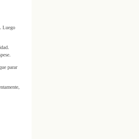
a. Luego
idad.
spese.
 que parar
entamente,