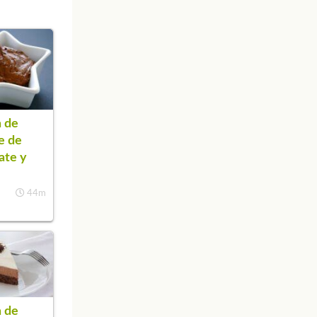
 de
e de
ate y
44m
 de