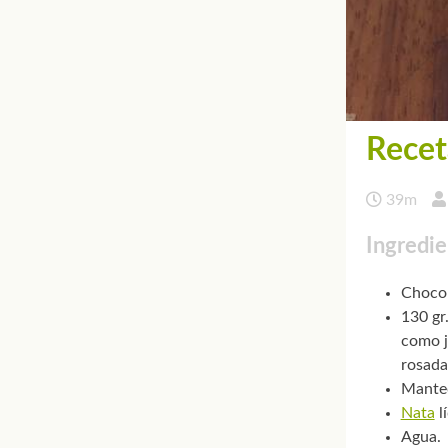
Recet
39m
Ingredie
Chocol
130 gr
como j
rosada
Manteq
Nata
l
Agua.