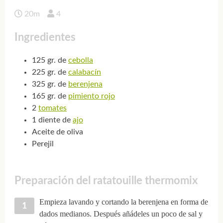
20m
4
Ingredientes
125 gr. de
cebolla
225 gr. de
calabacín
325 gr. de
berenjena
165 gr. de
pimiento rojo
2
tomates
1 diente de
ajo
Aceite de oliva
Perejil
Preparación del ratatouille thermomix
Empieza lavando y cortando la berenjena en forma de
dados medianos. Después añádeles un poco de sal y