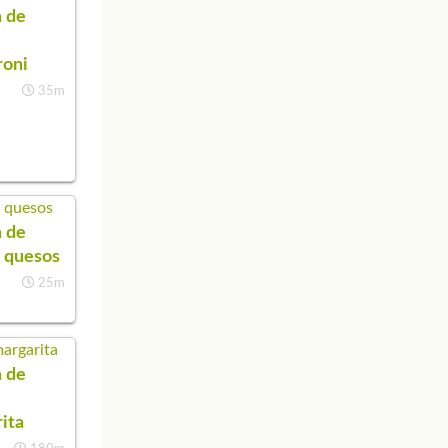
 de
roni
35m
 de
4 quesos
25m
 de
ita