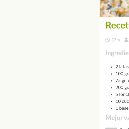
Recet
37m
Ingredie
2 lata
100 gr
75 gr.
200 gr
5 lonc
10 cu
1 base
Mejor va