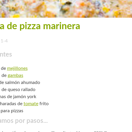
a de pizza marinera
1-4
ntes
s de
mejillones
. de
gambas
 de salmón ahumado
. de queso rallado
has de jamón york
charadas de
tomate
frito
 para pizzas
mos por pasos...