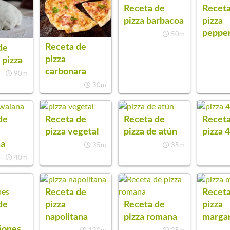
Receta de
Receta
pizza barbacoa
pizza
peppe
50m
Receta de
de
pizza
 pizza
carbonara
90m
30m
de
Receta de
Receta de
Receta
pizza vegetal
pizza de atún
pizza 
na
35m
35m
40m
Receta de
Receta
de
pizza
Receta de
pizza
napolitana
pizza romana
margar
ñones