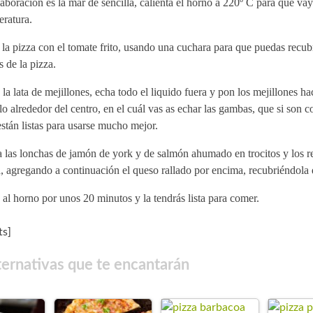
aboración es la mar de sencilla, calienta el horno a 220º C para que va
eratura.
la pizza con el tomate frito, usando una cuchara para que puedas recubr
s de la pizza.
la lata de mejillones, echa todo el liquido fuera y pon los mejillones h
lo alrededor del centro, en el cuál vas as echar las gambas, que si son 
stán listas para usarse mucho mejor.
 las lonchas de jamón de york y de salmón ahumado en trocitos y los re
, agregando a continuación el queso rallado por encima, recubriéndola 
al horno por unos 20 minutos y la tendrás lista para comer.
s]
ternativas que te encantarán