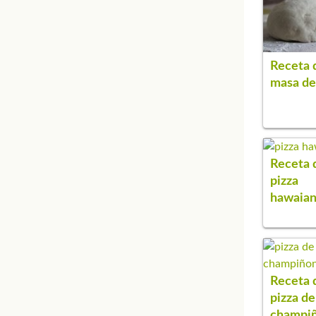
Receta 
masa de
Receta 
pizza
hawaia
Receta 
pizza de
champi