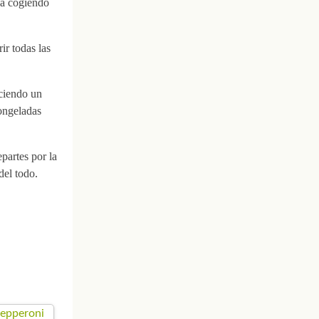
ya cogiendo
ir todas las
aciendo un
congeladas
partes por la
del todo.