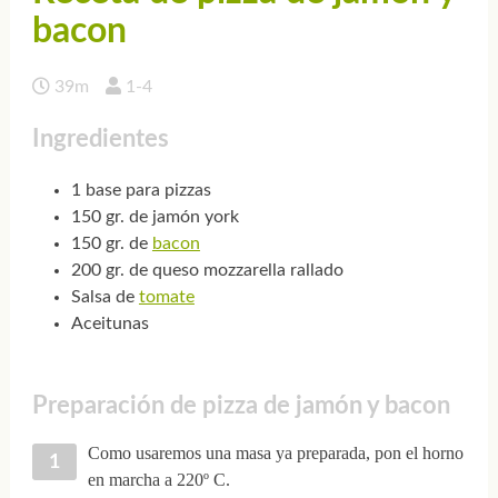
bacon
39m
1-4
Ingredientes
1 base para pizzas
150 gr. de jamón york
150 gr. de
bacon
200 gr. de queso mozzarella rallado
Salsa de
tomate
Aceitunas
Preparación de pizza de jamón y bacon
Como usaremos una masa ya preparada, pon el horno
en marcha a 220º C.