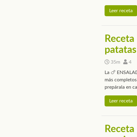
Leer receta
Receta 
patatas
35m
4
La 🍗 ENSALAD
más completos 
prepárala en ca
Leer receta
Receta 