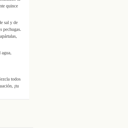
nte quince
e sal y de
as pechugas.
apártalas,
l agua,
Mezcla todos
uación, ¡tu