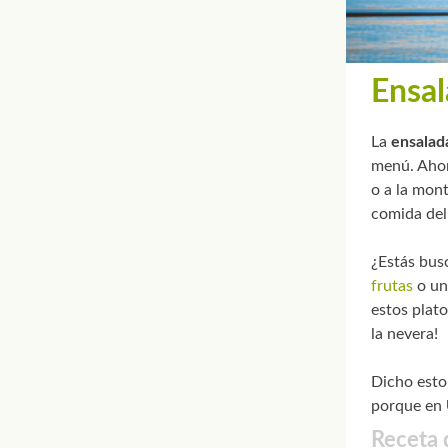
Ensal
La
ensalad
menú. Ahora
o a la mont
comida del
¿Estás bus
frutas
o u
estos plat
la nevera!
Dicho esto
porque en
Receta 