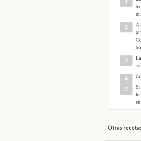
te
mi
Ah
pi
Co
tr
La
có
Co
Si
lo
en
Otras recetas