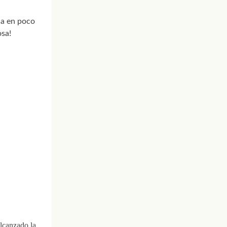
na en poco
sa!
lcanzado la