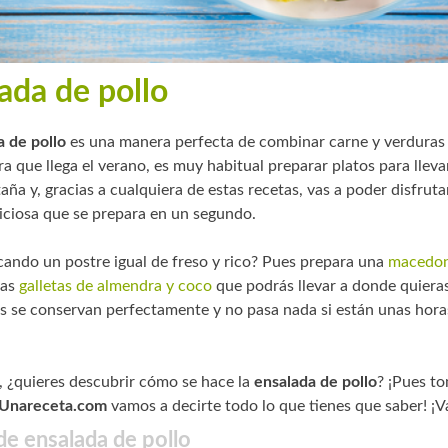
ada de pollo
a de pollo
es una manera perfecta de combinar carne y verduras 
 que llega el verano, es muy habitual preparar platos para llevar
aña y, gracias a cualquiera de estas recetas, vas a poder disfrut
iciosa que se prepara en un segundo.
cando un postre igual de freso y rico? Pues prepara una
macedon
nas
galletas de almendra y coco
que podrás llevar a donde quieras
os se conservan perfectamente y no pasa nada si están unas hora
, ¿quieres descubrir cómo se hace la
ensalada de pollo
? ¡Pues t
Unareceta.com
vamos a decirte todo lo que tienes que saber! ¡V
de ensalada de pollo