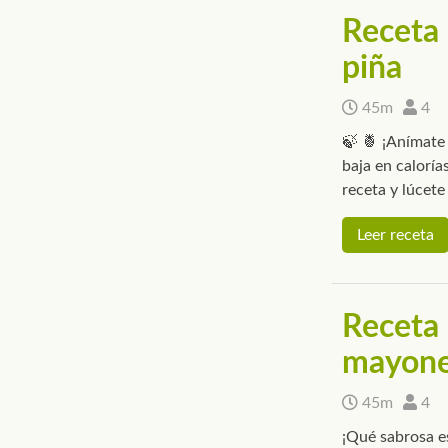
Receta 
piña
45m
4
🍃 🍍 ¡Anímate
baja en caloría
receta y lúcete
Leer receta
Receta 
mayon
45m
4
¡Qué sabrosa e