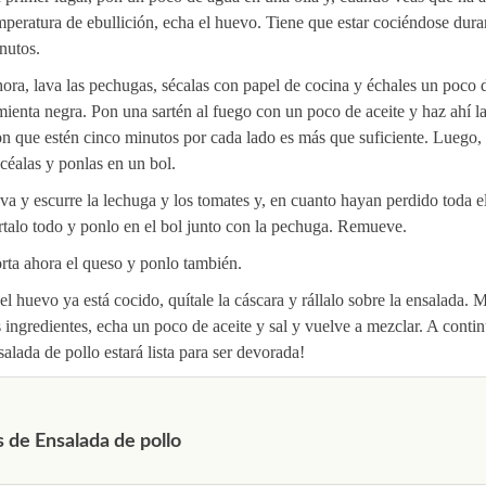
mperatura de ebullición, echa el huevo. Tiene que estar cociéndose dura
nutos.
ora, lava las pechugas, sécalas con papel de cocina y échales un poco d
mienta negra. Pon una sartén al fuego con un poco de aceite y haz ahí l
n que estén cinco minutos por cada lado es más que suficiente. Luego, 
océalas y ponlas en un bol.
va y escurre la lechuga y los tomates y, en cuanto hayan perdido toda e
rtalo todo y ponlo en el bol junto con la pechuga. Remueve.
rta ahora el queso y ponlo también.
 el huevo ya está cocido, quítale la cáscara y rállalo sobre la ensalada. 
s ingredientes, echa un poco de aceite y sal y vuelve a mezclar. A contin
salada de pollo estará lista para ser devorada!
 de Ensalada de pollo