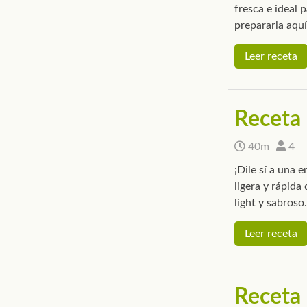
fresca e ideal 
prepararla aquí
Leer receta
Receta 
40m
4
¡Dile sí a una 
ligera y rápid
light y sabroso.
Leer receta
Receta 