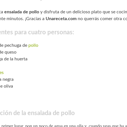
ta
ensalada de pollo
y disfruta de un delicioso plato que se coci
nte minutos. ¡Gracias a
Unareceta.com
no querrás comer otra co
entes para cuatro personas:
 de pechuga de
pollo
 de queso
a de la huerta
es
a negra
e oliva
ción de la ensalada de pollo
 primer lugar, pon un poco de agua en una olla y, cuando veas que ha a