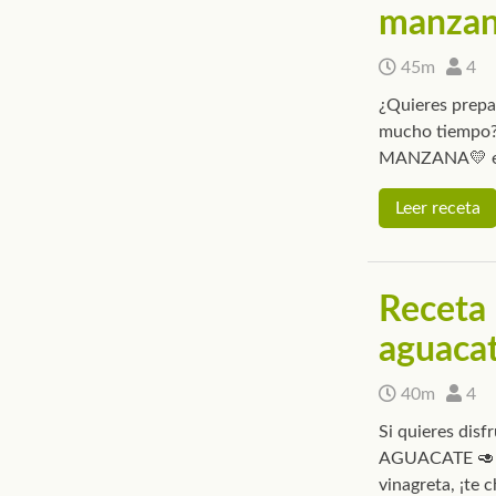
manza
45m
4
¿Quieres prepar
mucho tiempo
MANZANA💛 es 
Leer receta
Receta 
aguaca
40m
4
Si quieres dis
AGUACATE 🥑 si
vinagreta, ¡te 