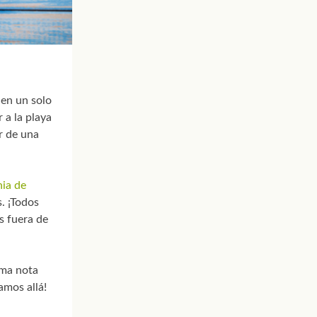
en un solo
 a la playa
ar de una
ia de
. ¡Todos
s fuera de
oma nota
amos allá!