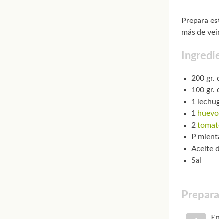
Prepara es
más de vei
Ingredi
200 gr.
100 gr.
1 lechug
1
huevo
2
tomat
Pimient
Aceite d
Sal
Prepara
En