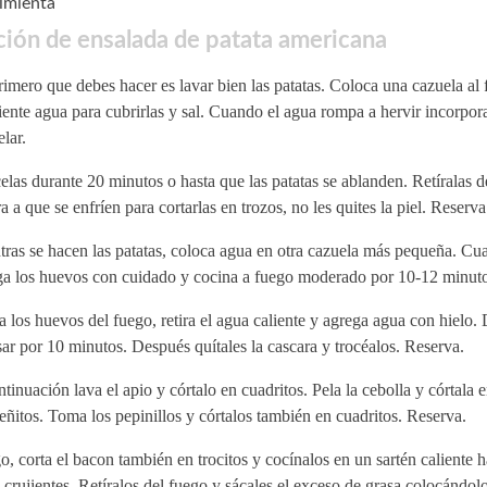
pimienta
ión de ensalada de patata americana
imero que debes hacer es lavar bien las patatas. Coloca una cazuela al
iente agua para cubrirlas y sal. Cuando el agua rompa a hervir incorpora
elar.
las durante 20 minutos o hasta que las patatas se ablanden. Retíralas d
a a que se enfríen para cortarlas en trozos, no les quites la piel. Reserva
ras se hacen las patatas, coloca agua en otra cazuela más pequeña. Cu
ga los huevos con cuidado y cocina a fuego moderado por 10-12 minuto
a los huevos del fuego, retira el agua caliente y agrega agua con hielo. 
ar por 10 minutos. Después quítales la cascara y trocéalos. Reserva.
tinuación lava el apio y córtalo en cuadritos. Pela la cebolla y córtala
ñitos. Toma los pepinillos y córtalos también en cuadritos. Reserva.
, corta el bacon también en trocitos y cocínalos en un sartén caliente h
 crujientes. Retíralos del fuego y sácales el exceso de grasa colocándo