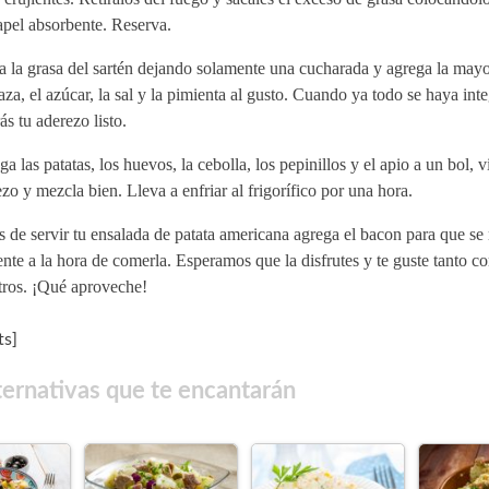
apel absorbente. Reserva.
a la grasa del sartén dejando solamente una cucharada y agrega la mayo
za, el azúcar, la sal y la pimienta al gusto. Cuando ya todo se haya int
ás tu aderezo listo.
a las patatas, los huevos, la cebolla, los pepinillos y el apio a un bol, vi
zo y mezcla bien. Lleva a enfriar al frigorífico por una hora.
 de servir tu ensalada de patata americana agrega el bacon para que s
ente a la hora de comerla. Esperamos que la disfrutes y te guste tanto c
tros. ¡Qué aproveche!
s]
ternativas que te encantarán