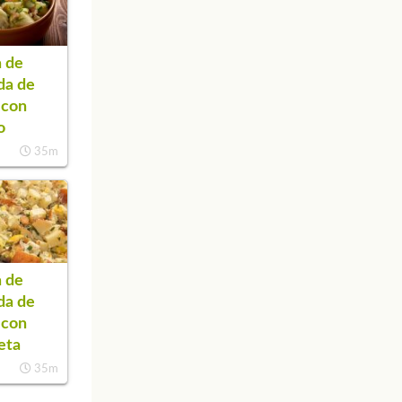
 de
da de
 con
o
35m
 de
da de
 con
eta
35m