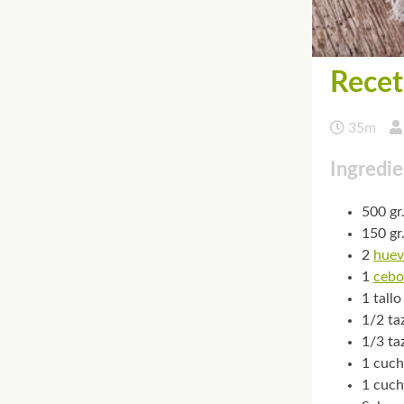
Recet
35m
Ingredie
500 gr
150 gr
2
huev
1
cebo
1 tall
1/2 ta
1/3 ta
1 cuch
1 cuch