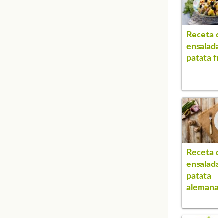
Receta 
ensalad
patata f
Receta 
ensalad
patata
aleman