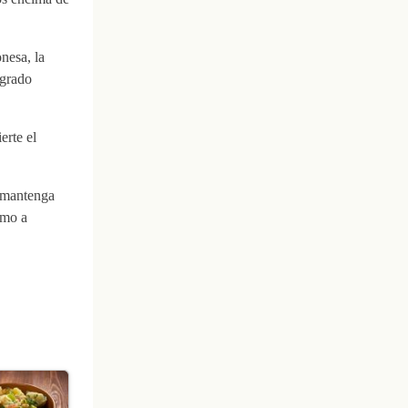
nesa, la
egrado
erte el
e mantenga
omo a