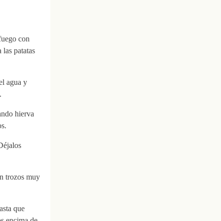
 fuego con
 las patatas
el agua y
.
ando hierva
s.
Déjalos
 en trozos muy
asta que
los encima de