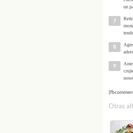
un p
Retir
mosta
tendr
Agreg
adere
Antes
cruji
noso
[fbcomment
Otras al