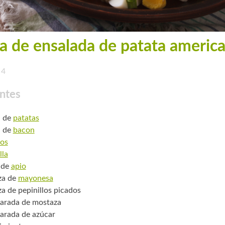
a de ensalada de patata americ
4
ntes
. de
patatas
. de
bacon
os
lla
o de
apio
za de
mayonesa
za de pepinillos picados
arada de mostaza
arada de azúcar