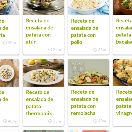
Receta de
Receta
de
Receta de
ensalada de
ensala
a de
ensalada de
patata con
patata
ría
patata con
atún
bacala
pollo
30m
25m
35m
Receta de
Receta
de
Receta de
ensalada de
ensala
a de
ensalada de
patata con
patata
patata
remolacha
vinagr
a
thermomix
40m
40m
35m