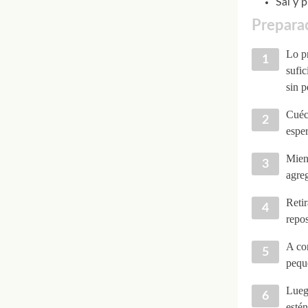
Sal y 
Preparac
Lo pr
sufic
sin p
Cuéce
esper
Mient
agre
Retir
repos
A con
peque
Luego
estén