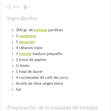
30m
4
Ingredientes
300 gr. de
lentejas
pardinas
1
zanahoria
1
aguacate
4 rábanos rojos
1
tomate
maduro pequeño
1 trozo de pepino
½ limón
1 hoja de laurel
4 cucharadas de café de curry
Aceite de oliva virgen extra
Sal
Preparación de la ensalada de lentejas