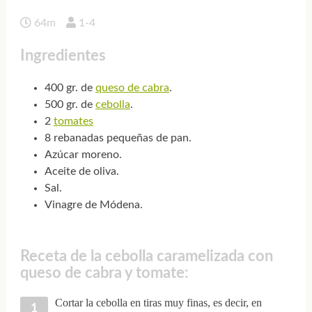
64m
1-4
Ingredientes
400 gr. de
queso de cabra
.
500 gr. de
cebolla
.
2
tomates
8 rebanadas pequeñas de pan.
Azúcar moreno.
Aceite de oliva.
Sal.
Vinagre de Módena.
Receta de la cebolla caramelizada con
queso de cabra y tomate:
Cortar la cebolla en tiras muy finas, es decir, en