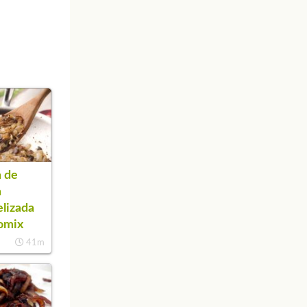
 de
a
lizada
omix
41m