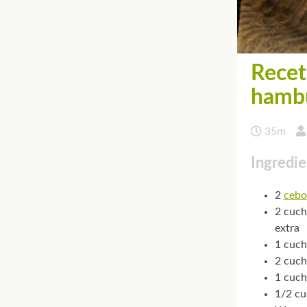
Recet
hamb
35m
Ingredie
2
cebo
2 cuch
extra
1 cuch
2 cuch
1 cuch
1/2 cu