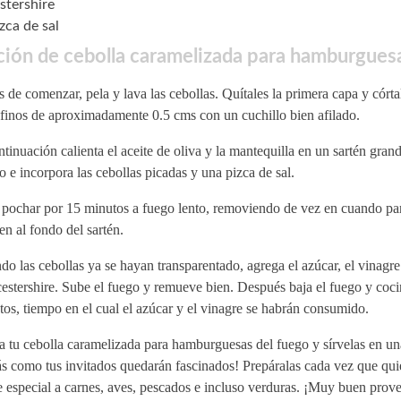
tershire
zca de sal
ción de cebolla caramelizada para hamburgues
 de comenzar, pela y lava las cebollas. Quítales la primera capa y córta
finos de aproximadamente 0.5 cms con un cuchillo bien afilado.
tinuación calienta el aceite de oliva y la mantequilla en un sartén gran
 e incorpora las cebollas picadas y una pizca de sal.
 pochar por 15 minutos a fuego lento, removiendo de vez en cuando pa
n al fondo del sartén.
o las cebollas ya se hayan transparentado, agrega el azúcar, el vinagre 
estershire. Sube el fuego y remueve bien. Después baja el fuego y coci
os, tiempo en el cual el azúcar y el vinagre se habrán consumido.
a tu cebolla caramelizada para hamburguesas del fuego y sírvelas en un
s como tus invitados quedarán fascinados! Prepáralas cada vez que qui
 especial a carnes, aves, pescados e incluso verduras. ¡Muy buen prov