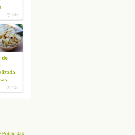
e
64m
 de
a
lizada
sas
40m
 Publicidad