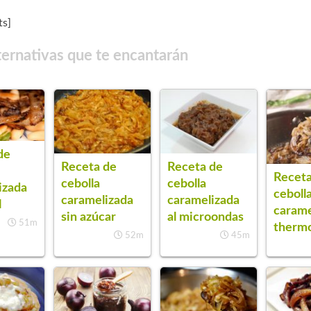
s]
ternativas que te encantarán
de
Receta de
Receta de
Receta
cebolla
cebolla
izada
ceboll
caramelizada
caramelizada
l
carame
sin azúcar
al microondas
51m
therm
52m
45m