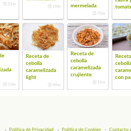
51m
mermelada
tomat
20m
70m
Receta de
de
Receta de
Receta
cebolla
cebolla
ceboll
caramelizada
izada
caramelizada
carame
crujiente
light
con pa
15m
53m
49m
Política de Privacidad
Política de Cookies
Contacto y