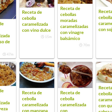
Receta de
Receta
Receta de
cebollas
ceboll
cebolla
moradas
carame
de
caramelizada
caramelizadas
con so
con vino dulce
con vinagre
izada
15m
balsámico
so de
70m
47m
Receta
de
Receta de
Receta de
ceboll
cebolla
cebolla
carame
izada
caramelizada
caramelizada
con qu
veza
con manzana
con
cabra 