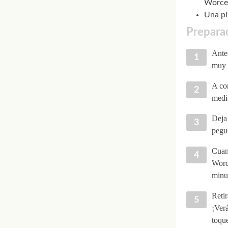
Worces
Una pi
Prepara
Antes
muy 
A con
medio
Deja
pegue
Cuand
Worc
minut
Retir
¡Verá
toque