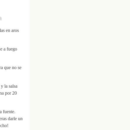
a
las en aros
de a fuego
ra que no se
y la salsa
na por 20
a fuente.
eras darle un
echo!