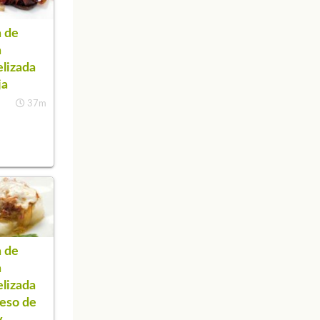
 de
a
lizada
ja
37m
 de
a
lizada
eso de
y