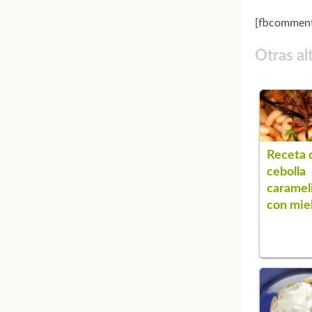
[fbcomment
Otras al
Receta 
cebolla
caramel
con mie