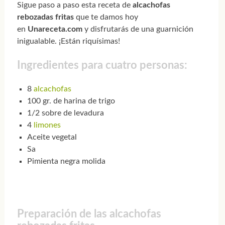
Sigue paso a paso esta receta de
alcachofas
rebozadas fritas
que te damos hoy
en
Unareceta.com
y disfrutarás de una guarnición
inigualable. ¡Están riquísimas!
Ingredientes para cuatro personas:
8
alcachofas
100 gr. de harina de trigo
1/2 sobre de levadura
4
limones
Aceite vegetal
Sa
Pimienta negra molida
Preparación de las alcachofas