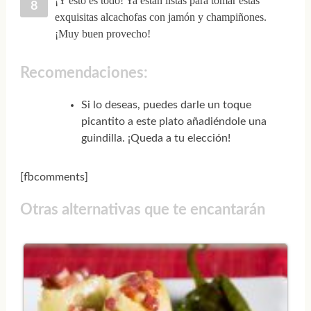
¡Y esto es todo! Ya están listas para tomar estas
exquisitas alcachofas con jamón y champiñones.
¡Muy buen provecho!
Recomendaciones:
Si lo deseas, puedes darle un toque
picantito a este plato añadiéndole una
guindilla. ¡Queda a tu elección!
[fbcomments]
Otras alternativas que te encantarán