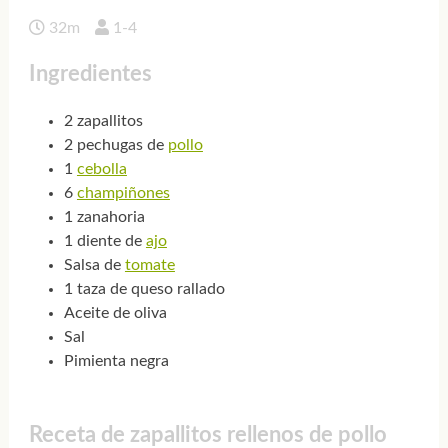
32m
1-4
Ingredientes
2 zapallitos
2 pechugas de
pollo
1
cebolla
6
champiñones
1 zanahoria
1 diente de
ajo
Salsa de
tomate
1 taza de queso rallado
Aceite de oliva
Sal
Pimienta negra
Receta de zapallitos rellenos de pollo