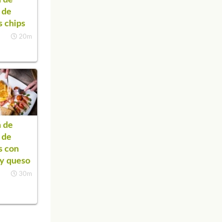
a de
s chips
20m
 de
a de
s con
y queso
30m