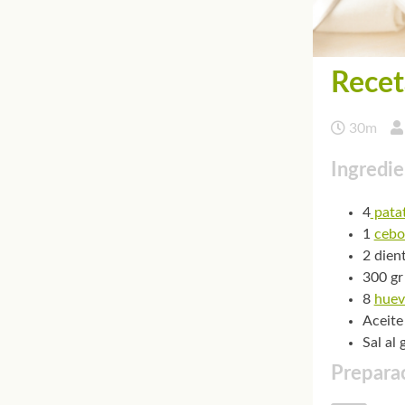
Recet
30m
Ingredie
4
pata
1
cebo
2 dien
300 gr
8
huev
Aceite
Sal al 
Preparac