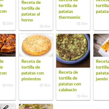
Receta de
de
tortilla de
tortill
tortilla de
 con
patatas
patata
patatas al
thermomix
horno
20m
35m
45m
de
Receta de
Receta
de
tortilla de
tortill
Receta de
 con
patatas con
patata
tortilla de
pimientos
jamón 
patatas con
45m
45m
calabacín
45m