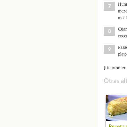
Humed
mezcl
medi
Cuand
cocer
Pasad
plato
[fbcomment
Otras al
Receta 