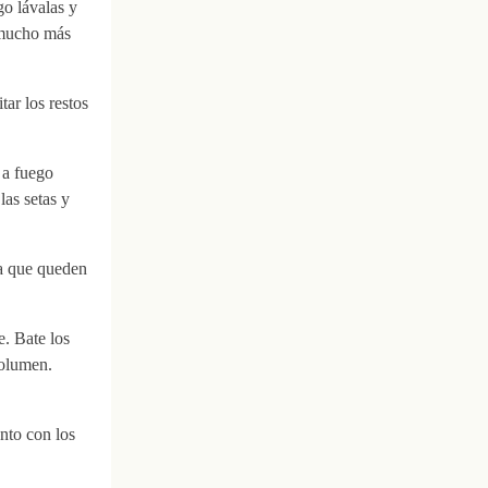
go lávalas y
 mucho más
tar los restos
 a fuego
as setas y
ta que queden
e. Bate los
volumen.
unto con los