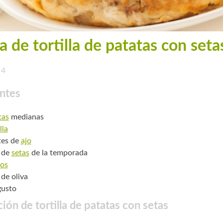
a de tortilla de patatas con seta
4
ntes
tas
medianas
lla
tes de
ajo
 de
setas
de la temporada
os
 de oliva
gusto
ión de tortilla de patatas con setas