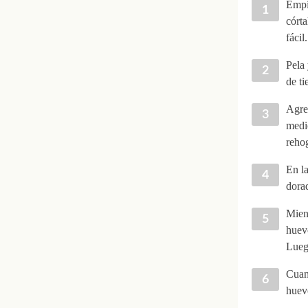
Empie
córt
fácil.
Pela 
de ti
Agreg
medio
rehog
En la
dora
Mient
huev
Luego
Cuand
huevo