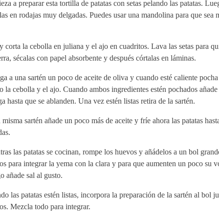
za a preparar esta tortilla de patatas con setas pelando las patatas. Lue
alas en rodajas muy delgadas. Puedes usar una mandolina para que sea
y corta la cebolla en juliana y el ajo en cuadritos. Lava las setas para qui
erra, sécalas con papel absorbente y después córtalas en láminas.
a a una sartén un poco de aceite de oliva y cuando esté caliente pocha
 la cebolla y el ajo. Cuando ambos ingredientes estén pochados añade l
a hasta que se ablanden. Una vez estén listas retira de la sartén.
 misma sartén añade un poco más de aceite y fríe ahora las patatas has
das.
ras las patatas se cocinan, rompe los huevos y añádelos a un bol grand
os para integrar la yema con la clara y para que aumenten un poco su 
 añade sal al gusto.
o las patatas estén listas, incorpora la preparación de la sartén al bol j
s. Mezcla todo para integrar.