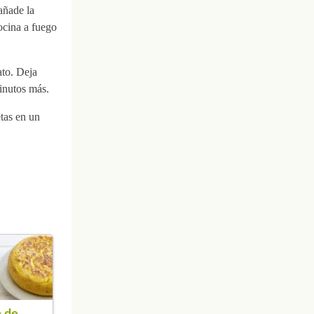
añade la
ocina a fuego
ato. Deja
minutos más.
etas en un
 de