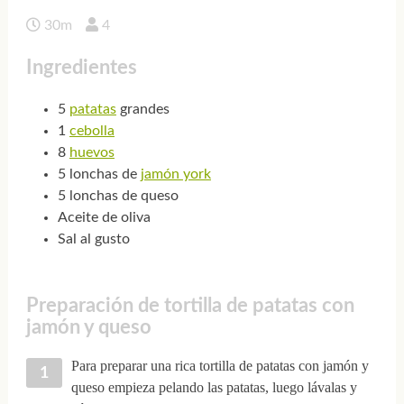
30m
4
Ingredientes
5
patatas
grandes
1
cebolla
8
huevos
5 lonchas de
jamón york
5 lonchas de queso
Aceite de oliva
Sal al gusto
Preparación de tortilla de patatas con
jamón y queso
Para preparar una rica tortilla de patatas con jamón y
queso empieza pelando las patatas, luego lávalas y