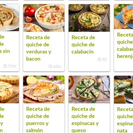
Receta
de
Receta de
Receta de
quiche
de
quiche de
quiche de
calaba
s sin
verduras y
calabacín
beren
bacon
40
55m
60m
de
Receta de
Receta de
Receta
de
quiche de
quiche de
quiche
 y
puerros y
espinacas y
espina
ín
salmón
queso
nata