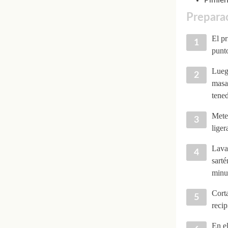
Preparac
El pr
punto
Lueg
masa 
tened
Mete
liger
Lava 
sarté
minu
Corta
recip
En e