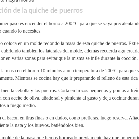
ión de la quiche de puerros
imer paso es encender el horno a 200 ºC para que se vaya precalentando
 cuando lo necesites.
o coloca en un molde redondo la masa de esta quiche de puerros. Extie
cubriendo también los laterales del molde, además recuerda agujerearla
or en varias zonas para evitar que la misma se infle durante la cocción.
 la masa en el horno 10 minutos a una temperatura de 200ºC para que s
amente. Mientras se cocina hay que ir preparando el relleno de esta rica
bien la cebolla y los puerros. Corta en trozos pequeños y ponlos a freí
n con aceite de oliva, añade sal y pimienta al gusto y deja cocinar duran
tos a fuego medio.
 el bacon en tiras finas o en dados, como prefieras, luego reserva. Aña
iente la nata y los huevos, batiéndolos bien.
l molde de la masa que hemos horneado previamente hay que poner pri