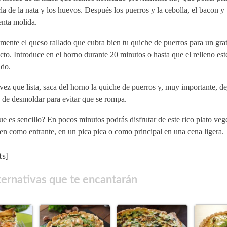
a de la nata y los huevos. Después los puerros y la cebolla, el bacon y
enta molida.
mente el queso rallado que cubra bien tu quiche de puerros para un gra
cto. Introduce en el horno durante 20 minutos o hasta que el relleno est
ado.
ez que lista, saca del horno la quiche de puerros y, muy importante, dej
 de desmoldar para evitar que se rompa.
e es sencillo? En pocos minutos podrás disfrutar de este rico plato veg
en como entrante, en un pica pica o como principal en una cena ligera.
s]
ternativas que te encantarán