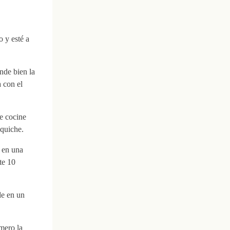
 y esté a
nde bien la
 con el
e cocine
 quiche.
r en una
te 10
de en un
mero la