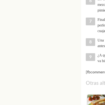
mezcl
pimi
Final
perfe
cuaj
Una v
antes
¿A qu
va bi
[fbcomment
Otras al