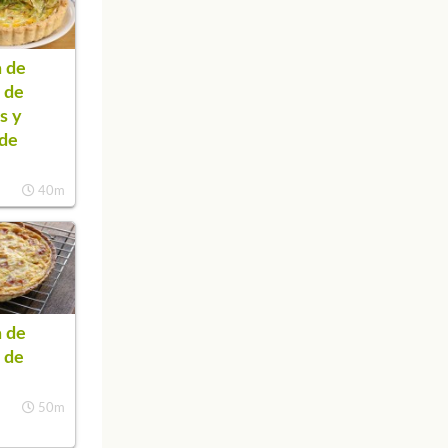
 de
 de
s y
 de
40m
 de
 de
50m