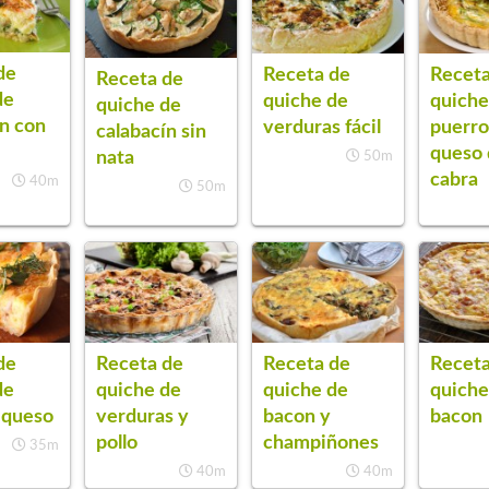
de
Receta de
Receta
Receta de
de
quiche de
quiche
quiche de
ín con
verduras fácil
puerro
calabacín sin
queso
nata
50m
cabra
40m
50m
de
Receta de
Receta de
Receta
de
quiche de
quiche de
quiche
 queso
verduras y
bacon y
bacon
pollo
champiñones
35m
40m
40m