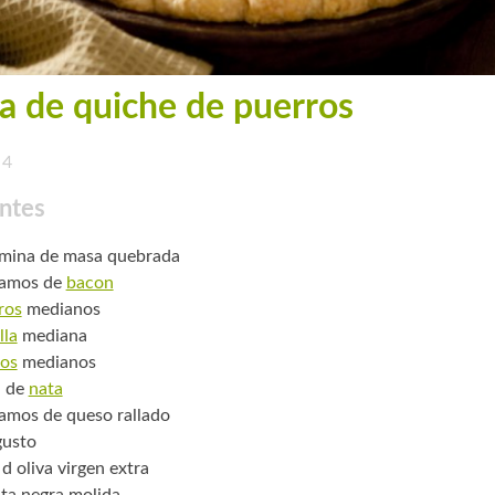
a de quiche de puerros
4
ntes
mina de masa quebrada
ramos de
bacon
ros
medianos
lla
mediana
os
medianos
l de
nata
amos de queso rallado
gusto
d oliva virgen extra
ta negra molida