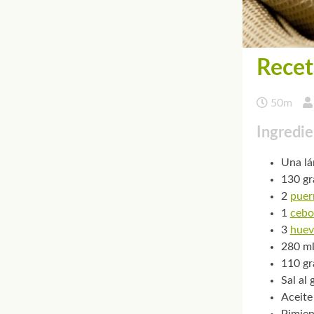
Recet
50m
Ingredie
Una lá
130 g
2
puer
1
cebo
3
huev
280 m
110 gr
Sal al 
Aceite 
Pimien