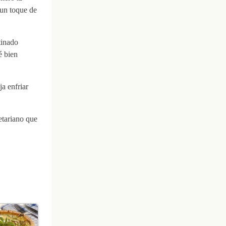
 un toque de
tinado
é bien
a enfriar
etariano que