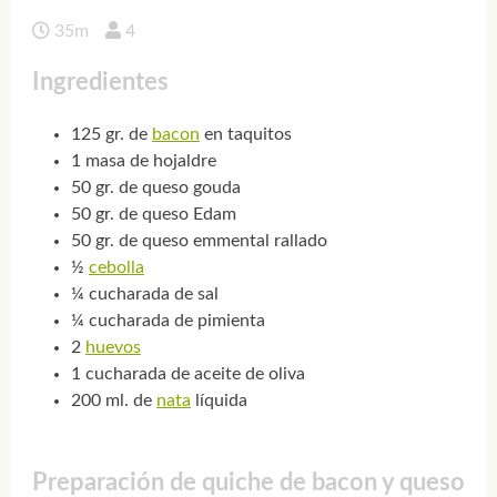
35m
4
Ingredientes
125 gr. de
bacon
en taquitos
1 masa de hojaldre
50 gr. de queso gouda
50 gr. de queso Edam
50 gr. de queso emmental rallado
½
cebolla
¼ cucharada de sal
¼ cucharada de pimienta
2
huevos
1 cucharada de aceite de oliva
200 ml. de
nata
líquida
Preparación de quiche de bacon y queso