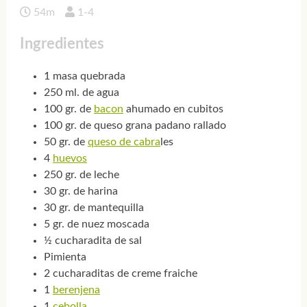
54m
1-4
Ingredientes
1 masa quebrada
250 ml. de agua
100 gr. de
bacon
ahumado en cubitos
100 gr. de queso grana padano rallado
50 gr. de
queso de cabra
les
4
huevos
250 gr. de leche
30 gr. de harina
30 gr. de mantequilla
5 gr. de nuez moscada
½ cucharadita de sal
Pimienta
2 cucharaditas de creme fraiche
1
berenjena
1
cebolla