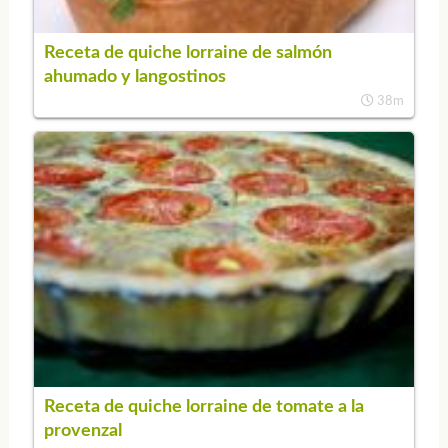
Receta de quiche lorraine de salmón
ahumado y langostinos
38m
Receta de quiche lorraine de tomate a la
provenzal