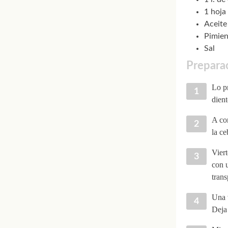
1 hoja 
Aceite
Pimien
Sal
Preparac
Lo pr
dient
A con
la ce
Viert
con 
trans
Una v
Deja