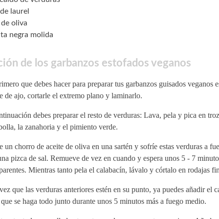
de laurel
 de oliva
ta negra molida
ión de los garbanzos estofados veganos
imero que debes hacer para preparar tus garbanzos guisados veganos es
e de ajo, cortarle el extremo plano y laminarlo.
tinuación debes preparar el resto de verduras: Lava, pela y pica en tr
bolla, la zanahoria y el pimiento verde.
e un chorro de aceite de oliva en una sartén y sofríe estas verduras a f
una pizca de sal. Remueve de vez en cuando y espera unos 5 - 7 minuto
parentes. Mientras tanto pela el calabacín, lávalo y córtalo en rodajas fi
ez que las verduras anteriores estén en su punto, ya puedes añadir el c
 que se haga todo junto durante unos 5 minutos más a fuego medio.