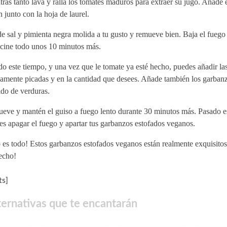
ras tanto lava y ralla los tomates maduros para extraer su jugo. Añade e
n junto con la hoja de laurel.
 sal y pimienta negra molida a tu gusto y remueve bien. Baja el fuego
ocine todo unos 10 minutos más.
o este tiempo, y una vez que le tomate ya esté hecho, puedes añadir la
iamente picadas y en la cantidad que desees. Añade también los garban
ldo de verduras.
eve y mantén el guiso a fuego lento durante 30 minutos más. Pasado e
s apagar el fuego y apartar tus garbanzos estofados veganos.
o es todo! Estos garbanzos estofados veganos están realmente exquisit
echo!
s]
ternativas que te encantarán