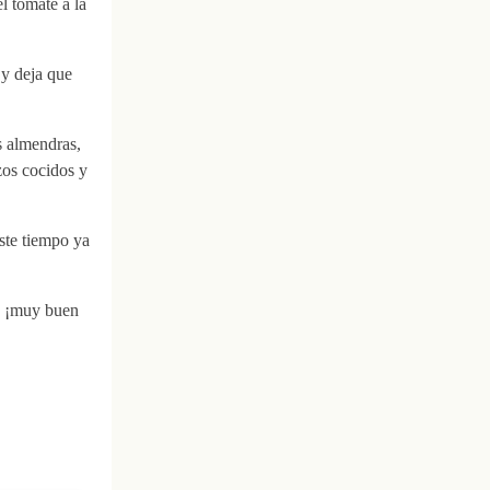
l tomate a la
 y deja que
s almendras,
zos cocidos y
ste tiempo ya
os ¡muy buen