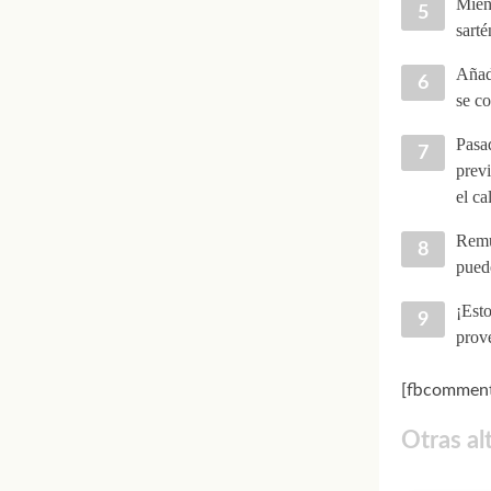
Mient
sarté
Añade
se c
Pasad
prev
el ca
Remu
puede
¡Est
prov
[fbcomment
Otras al