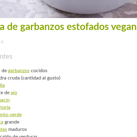
a de garbanzos estofados vega
4
ntes
. de
garbanzos
cocidos
ra cruda (cantidad al gusto)
lla
te de
ajo
bacín
horia
ento verde
ta
grande
tes
maduros
e caldo de verduras