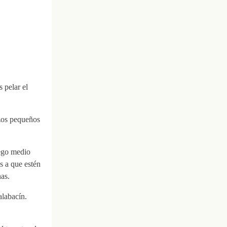
 pelar el
ozos pequeños
uego medio
s a que estén
nas.
alabacín.