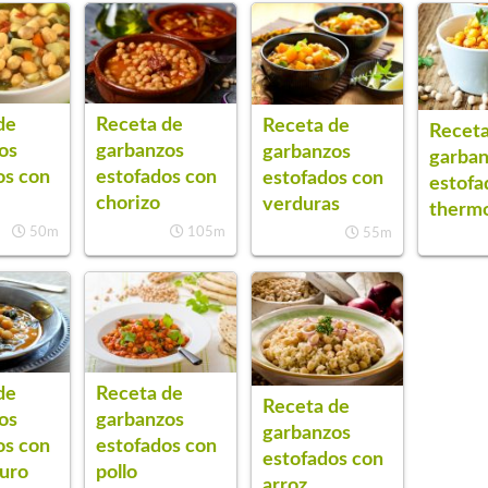
de
Receta de
Receta de
Receta
os
garbanzos
garbanzos
garba
os con
estofados con
estofados con
estofa
chorizo
verduras
therm
50m
105m
55m
de
Receta de
Receta de
os
garbanzos
garbanzos
os con
estofados con
estofados con
uro
pollo
arroz