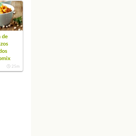
 de
nzos
dos
omix
25m