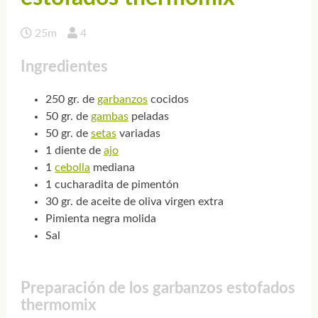
25m
4
Ingredientes
250 gr. de
garbanzos
cocidos
50 gr. de
gambas
peladas
50 gr. de
setas
variadas
1 diente de
ajo
1
cebolla
mediana
1 cucharadita de pimentón
30 gr. de aceite de oliva virgen extra
Pimienta negra molida
Sal
Preparación de los garbanzos estofados
thermomix