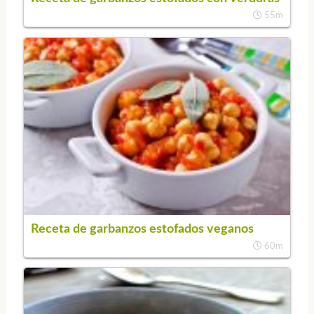
55m
Receta de garbanzos estofados veganos
60m