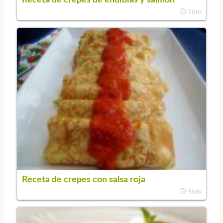
76m
Receta de crepes con salsa roja
46m