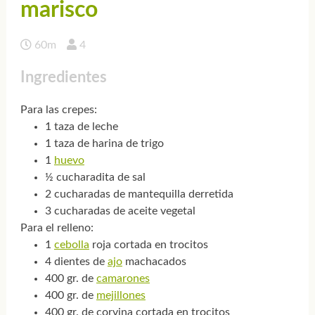
marisco
60m
4
Ingredientes
Para las crepes:
1 taza de leche
1 taza de harina de trigo
1
huevo
½ cucharadita de sal
2 cucharadas de mantequilla derretida
3 cucharadas de aceite vegetal
Para el relleno:
1
cebolla
roja cortada en trocitos
4 dientes de
ajo
machacados
400 gr. de
camarones
400 gr. de
mejillones
400 gr. de corvina cortada en trocitos