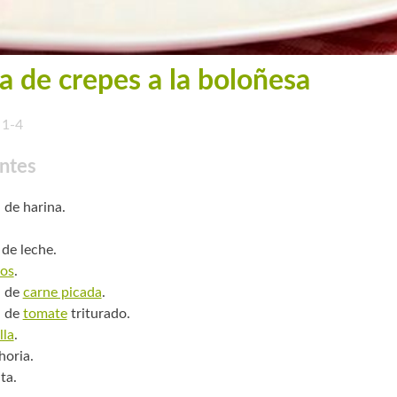
a de crepes a la boloñesa
1-4
ntes
 de harina.
 de leche.
os
.
. de
carne picada
.
. de
tomate
triturado.
lla
.
horia.
ta.