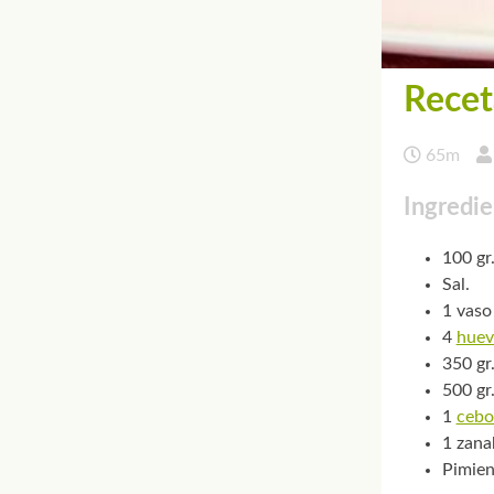
Recet
65m
Ingredie
100 gr.
Sal.
1 vaso
4
huev
350 gr
500 gr
1
cebo
1 zana
Pimien