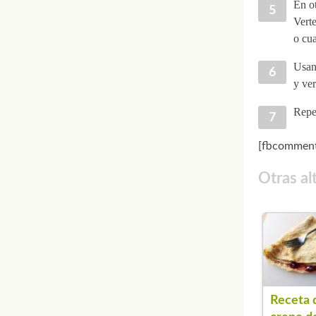
En ot
Verte
o cua
Usan
y ve
Repet
[fbcomment
Otras al
Receta 