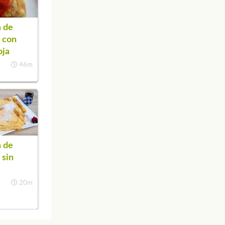
 de
 con
oja
46m
 de
 sin
20m