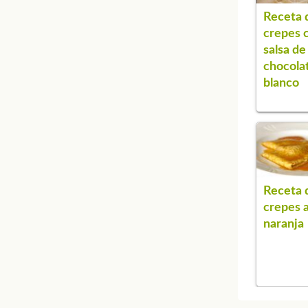
Receta 
crepes 
salsa de
chocola
blanco
Receta 
crepes a
naranja