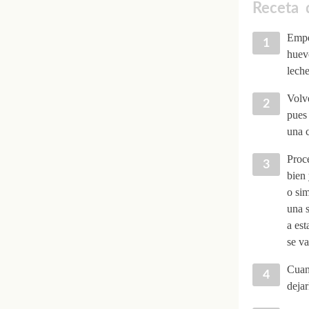
Receta d
Empez
huevo
leche
Volve
pues 
una c
Proce
bien 
o sim
una 
a est
se va
Cuan
dejar