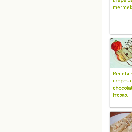
crepe d
mermel
Receta 
crepes 
chocola
fresas.