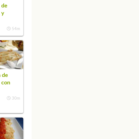
 de
 y
54m
 de
 con
30m