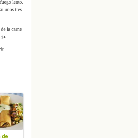
fuego lento.
En unos tres
de la carne
eja.
ir.
 de