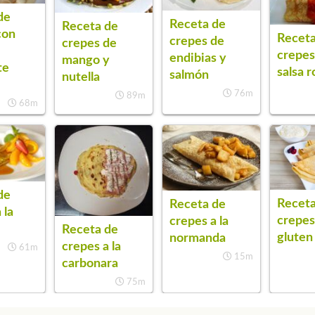
de
Receta de
Receta de
con
Receta
crepes de
crepes de
crepes
endibias y
mango y
te
salsa r
salmón
nutella
76m
89m
68m
de
Receta
Receta de
 la
crepes
crepes a la
Receta de
gluten
normanda
crepes a la
61m
15m
carbonara
75m