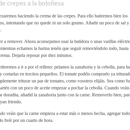
e crepes a la boloñesa
aremos haciendo la crema de las crepes. Para ello batiremos bien los
s, intentando que no quede ni un solo grumo. Añadir un poco de sal y 
.
r a remover. Ahora aconsejamos usar la batidora o unas varillas eléctric
mientras echamos la harina tenéis que seguir removiéndolo todo, hasta
rema. Dejarla reposar por diez minutos.
deremos a ir a por el relleno: pelamos la zanahoria y la cebolla, para lu
y cortarlas en trocitos pequeños. El tomate podéis comprarlo ya triturad
plemente triturar un par de tomates, como vosotros elijáis. Sea como fu
sartén con un poco de aceite empezar a pochar la cebolla. Cuando veái
ar doradita, añadid la zanahoria junto con la carne. Removerlo bien, pa
yan friendo.
do veáis que la carne empieza a estar más o menos hecha, agregar todo
lo freír por un cuarto de hora.