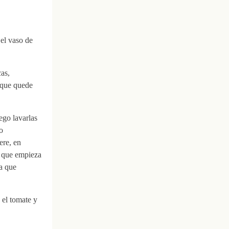
el vaso de
as,
 que quede
ego lavarlas
o
ere, en
s que empieza
ra que
 el tomate y