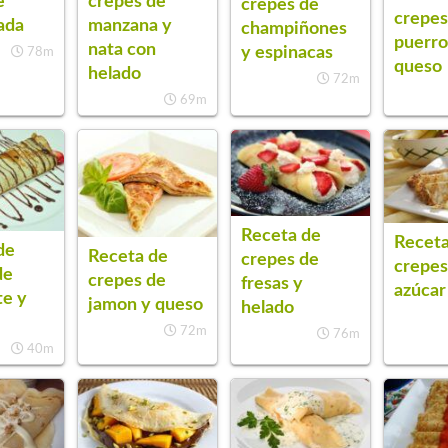
e
crepes de
crepes de
crepes
ada
manzana y
champiñones
puerro
nata con
y espinacas
78m
queso
helado
72m
69m
Receta de
Receta
de
Receta de
crepes de
crepes
de
crepes de
fresas y
azúcar
te y
jamon y queso
helado
72m
76m
40m