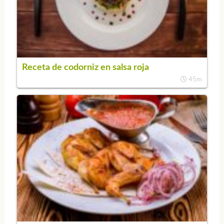
Receta de codorniz en salsa roja
45m