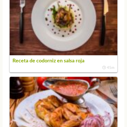
Receta de codorniz en salsa roja
45m