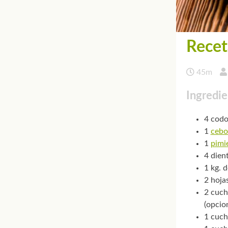
Recet
45m
Ingredie
4 codo
1
cebo
1
pimi
4 dien
1 kg. 
2 hojas
2 cuch
(opcio
1 cuch