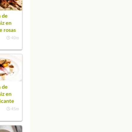
 de
iz en
de rosas
40m
 de
iz en
picante
45m