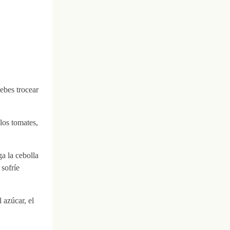
debes trocear
los tomates,
a la cebolla
 sofríe
 azúcar, el