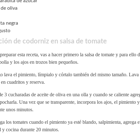
aradita de azúcar
 de oliva
ta negra
gusto
ión de codorniz en salsa de tomate
preparar esta receta, vas a hacer primero la salsa de tomate y para ello 
bolla y los ajos en trozos bien pequeños.
 lava el pimiento, límpialo y córtalo también del mismo tamaño. Lava 
 en cuadritos y reserva.
 3 cucharadas de aceite de oliva en una olla y cuando se caliente agreg
pocharla. Una vez que se transparente, incorpora los ajos, el pimiento y
nte unos minutos.
a los tomates cuando el pimiento ya esté blando, salpimienta, agrega el
l y cocina durante 20 minutos.