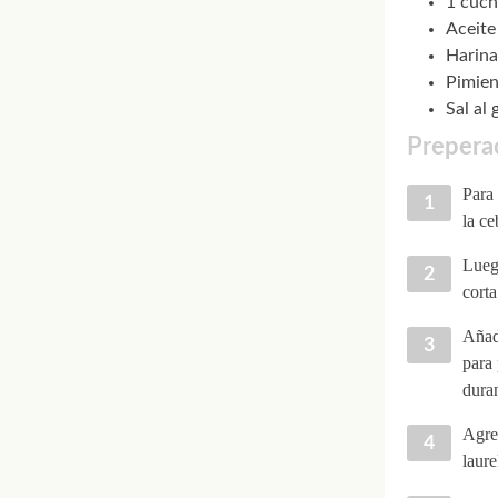
1 cuch
Aceite
Harina
Pimien
Sal al 
Preperac
Para 
la ce
Luego
corta
Añade
para 
dura
Agreg
laure