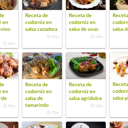
de
Receta de
Receta de
Receta
z en
codorniz en
codorniz en
codorn
 vino
salsa cazadora
salsa de uvas
salsa 
60m
50m
60m
Receta
de
Receta de
Receta de
codorn
z en
codorniz en
codorniz en
salsa 
rde
salsa de
salsa agridulce
tamarindo
40m
50m
70m