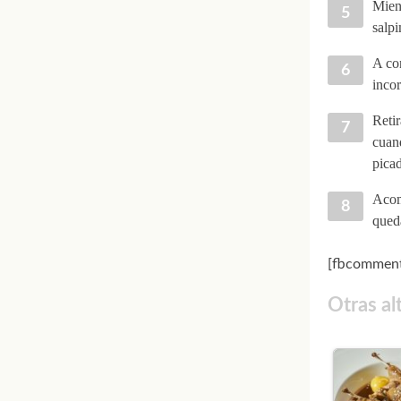
Mient
salpi
A con
incor
Retir
cuand
picad
Acomp
qued
[fbcomment
Otras al