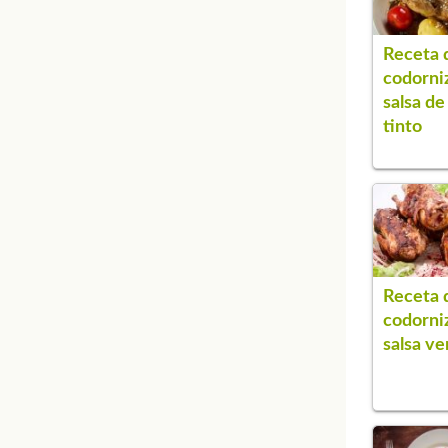
Receta 
codorni
salsa de
tinto
Receta 
codorni
salsa ve