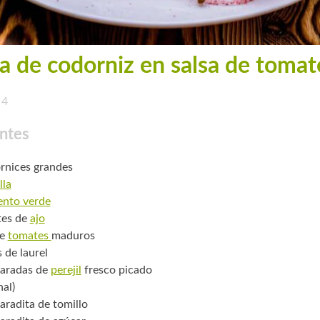
a de codorniz en salsa de tomat
4
ntes
rnices grandes
lla
ento verde
tes de
ajo
de
tomates
maduros
 de laurel
aradas de
perejil
fresco picado
nal)
aradita de tomillo