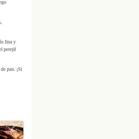
uego
,
ás fina y
l perejil
 de pan. ¡Si