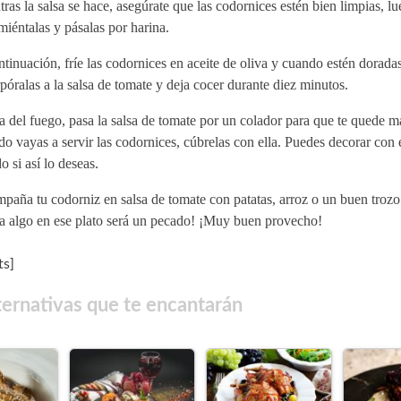
ras la salsa se hace, asegúrate que las codornices estén bien limpias, l
miéntalas y pásalas por harina.
tinuación, fríe las codornices en aceite de oliva y cuando estén doradas
póralas a la salsa de tomate y deja cocer durante diez minutos.
a del fuego, pasa la salsa de tomate por un colador para que te quede m
o vayas a servir las codornices, cúbrelas con ella. Puedes decorar con e
o si así lo deseas.
aña tu codorniz en salsa de tomate con patatas, arroz o un buen trozo
a algo en ese plato será un pecado! ¡Muy buen provecho!
s]
ternativas que te encantarán