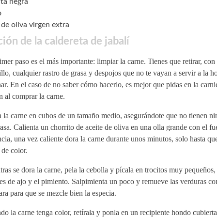
ta negra
o
 de oliva virgen extra
ión de la caldereta de jabalí
imer paso es el más importante: limpiar la carne. Tienes que retirar, co
llo, cualquier rastro de grasa y despojos que no te vayan a servir a la h
ar. En el caso de no saber cómo hacerlo, es mejor que pidas en la carni
 al comprar la carne.
a la carne en cubos de un tamaño medio, asegurándote que no tienen ni
asa. Calienta un chorrito de aceite de oliva en una olla grande con el f
cia, una vez caliente dora la carne durante unos minutos, solo hasta qu
de color.
ras se dora la carne, pela la cebolla y pícala en trocitos muy pequeños,
es de ajo y el pimiento. Salpimienta un poco y remueve las verduras co
ra para que se mezcle bien la especia.
o la carne tenga color, retírala y ponla en un recipiente hondo cubiert