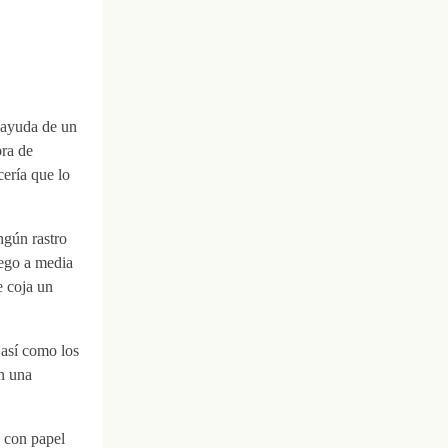
n ayuda de un
ora de
cería que lo
ngún rastro
uego a media
e coja un
 así como los
n una
a con papel