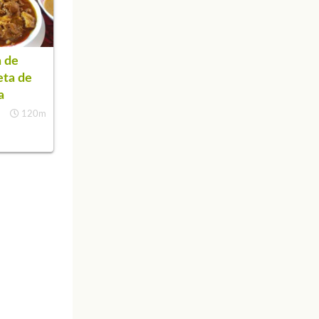
 de
eta de
a
120m