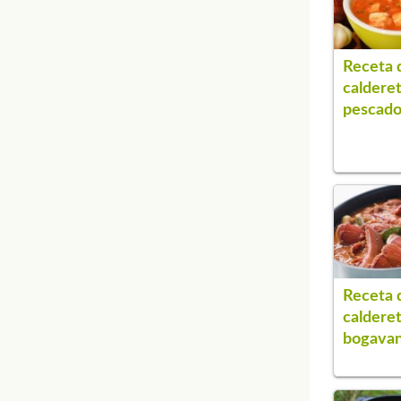
Receta 
caldere
pescad
Receta 
caldere
bogava