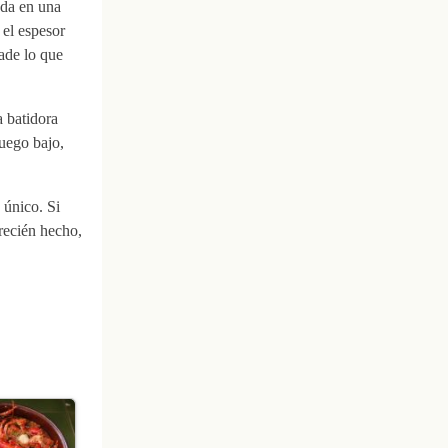
ada en una
 el espesor
ade lo que
a batidora
fuego bajo,
 único. Si
 recién hecho,