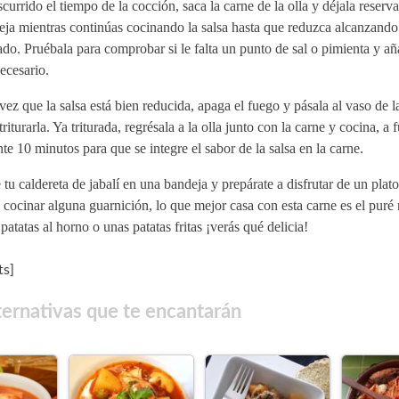
currido el tiempo de la cocción, saca la carne de la olla y déjala reserv
ja mientras continúas cocinando la salsa hasta que reduzca alcanzando
do. Pruébala para comprobar si le falta un punto de sal o pimienta y añ
ecesario.
ez que la salsa está bien reducida, apaga el fuego y pásala al vaso de l
triturarla. Ya triturada, regrésala a la olla junto con la carne y cocina, a 
te 10 minutos para que se integre el sabor de la salsa en la carne.
 tu caldereta de jabalí en una bandeja y prepárate a disfrutar de un plato
 cocinar alguna guarnición, lo que mejor casa con esta carne es el puré
patatas al horno o unas patatas fritas ¡verás qué delicia!
s]
ternativas que te encantarán