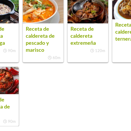
Receta
de
Receta de
Receta de
calder
ta
caldereta de
caldereta
terner
ga
pescado y
extremeña
marisco
90m
120m
60m
de
ta de
90m