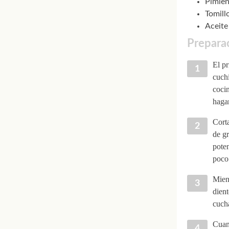
Pimien
Tomill
Aceite
Preparac
El pr
cuchi
cocin
hagan
Cort
de gr
poten
poco 
Mient
dient
cucha
Cuand