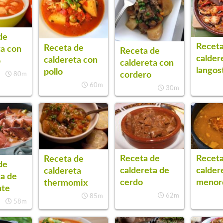
de
Receta
Receta de
ta con
Receta de
calder
caldereta con
o
caldereta con
langos
pollo
cordero
80m
60m
30m
Receta
Receta de
Receta de
de
calder
caldereta de
caldereta
ta de
menor
cerdo
thermomix
nte
62m
85m
58m