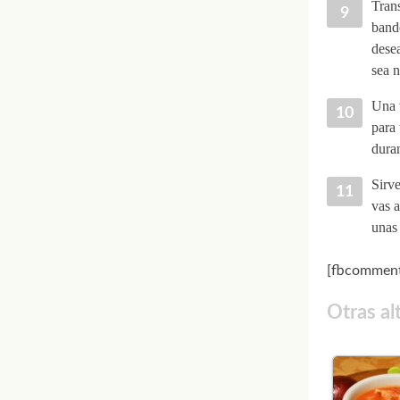
Trans
bande
desea
sea n
Una v
para 
duran
Sirve
vas a
unas 
[fbcomment
Otras al