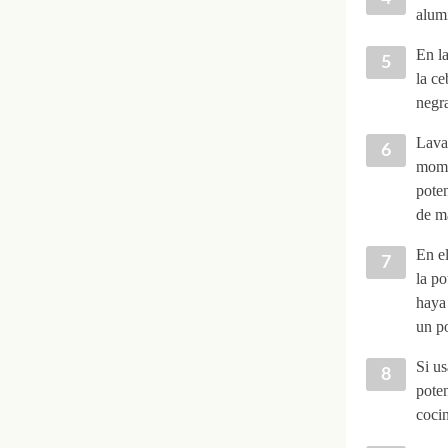
alumi
En la
la ce
negra
Lava 
momen
pote
de ma
En el
la po
haya
un po
Si us
poten
coci