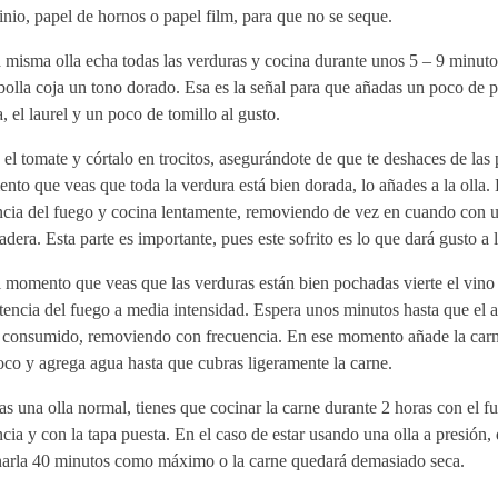
nio, papel de hornos o papel film, para que no se seque.
 misma olla echa todas las verduras y cocina durante unos 5 – 9 minuto
bolla coja un tono dorado. Esa es la señal para que añadas un poco de 
, el laurel y un poco de tomillo al gusto.
el tomate y córtalo en trocitos, asegurándote de que te deshaces de las 
to que veas que toda la verdura está bien dorada, lo añades a la olla. 
ncia del fuego y cocina lentamente, removiendo de vez en cuando con 
dera. Esta parte es importante, pues este sofrito es lo que dará gusto a l
 momento que veas que las verduras están bien pochadas vierte el vino 
tencia del fuego a media intensidad. Espera unos minutos hasta que el a
 consumido, removiendo con frecuencia. En ese momento añade la car
co y agrega agua hasta que cubras ligeramente la carne.
as una olla normal, tienes que cocinar la carne durante 2 horas con el 
cia y con la tapa puesta. En el caso de estar usando una olla a presión,
narla 40 minutos como máximo o la carne quedará demasiado seca.