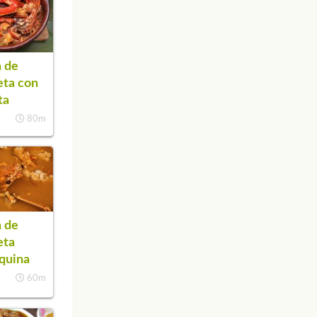
 de
eta con
ta
80m
 de
eta
quina
60m