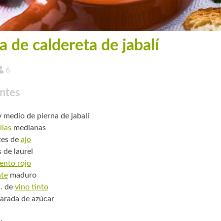
a de caldereta de jabalí
6
ntes
y medio de pierna de jabalí
llas
medianas
tes de
ajo
 de laurel
ento rojo
te
maduro
. de
vino tinto
arada de azúcar