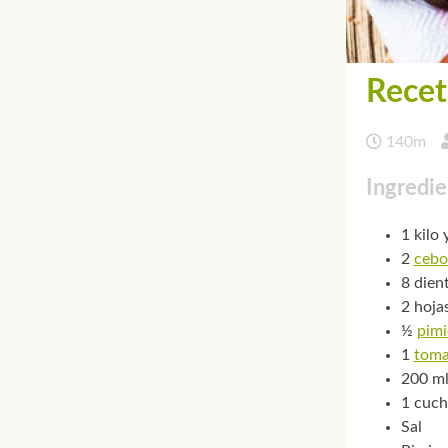
Recet
140m
Ingredie
1 kilo 
2
cebo
8 dien
2 hojas
½
pimi
1
toma
200 ml
1 cuch
Sal