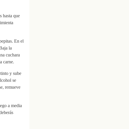
s hasta que
pimienta
pepitas. En el
Baja la
una cuchara
a carne.
tinto y sube
lcohol se
ne, remueve
fuego a media
 deberás