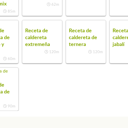
mix
62m
85m
de
Receta de
Receta de
Receta
ta de
caldereta
caldereta de
calder
 y
extremeña
ternera
jabalí
120m
120m
60m
de
ta de
90m