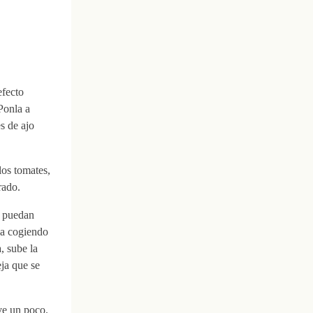
efecto
Ponla a
s de ajo
los tomates,
rado.
e puedan
ya cogiendo
, sube la
eja que se
ve un poco.