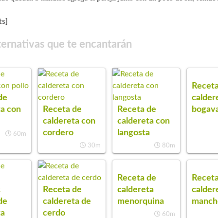
s]
ternativas que te encantarán
Receta
de
calder
ta con
Receta de
Receta de
bogav
caldereta con
caldereta con
cordero
langosta
60m
30m
80m
Receta de
Receta
Receta de
caldereta
calder
de
caldereta de
menorquina
manch
ta
cerdo
60m