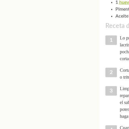
1
huev
Piment
Aceite
Receta d
Lo pr
lacri
pocha
corta
Corta
o tri
Limpi
repar
el sa
poten
haga
Cuan