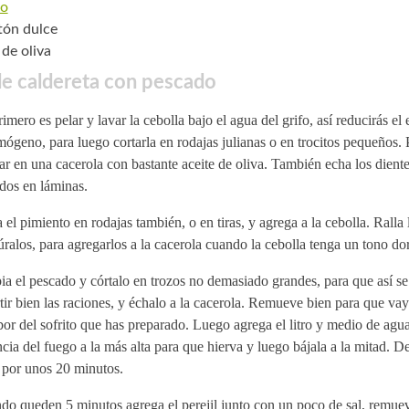
o
ón dulce
 de oliva
e caldereta con pescado
imero es pelar y lavar la cebolla bajo el agua del grifo, así reducirás el 
mógeno, para luego cortarla en rodajas julianas o en trocitos pequeños. 
r en una cacerola con bastante aceite de oliva. También echa los diente
dos en láminas.
 el pimiento en rodajas también, o en tiras, y agrega a la cebolla. Ralla 
túralos, para agregarlos a la cacerola cuando la cebolla tenga un tono do
a el pescado y córtalo en trozos no demasiado grandes, para que así s
tir bien las raciones, y échalo a la cacerola. Remueve bien para que va
bor del sofrito que has preparado. Luego agrega el litro y medio de agua
cia del fuego a la más alta para que hierva y luego bájala a la mitad. D
 por unos 20 minutos.
do queden 5 minutos agrega el perejil junto con un poco de sal, remue