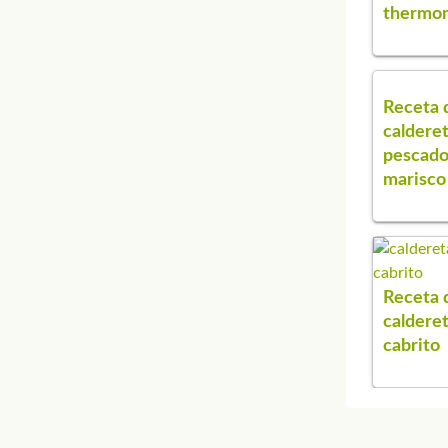
thermo
Receta 
caldere
pescado
marisco
Receta 
caldere
cabrito