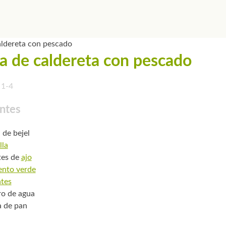
a de caldereta con pescado
1-4
ntes
 de bejel
lla
tes de
ajo
ento verde
tes
tro de agua
a de pan