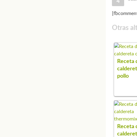
[fbcomment
Otras al
Receta 
caldere
pollo
Receta 
caldere