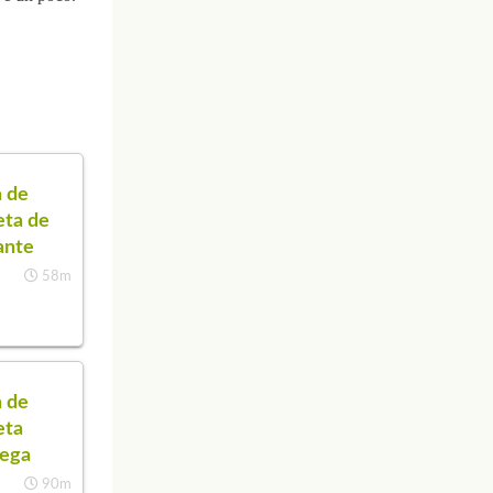
 de
eta de
ante
58m
 de
eta
ega
90m