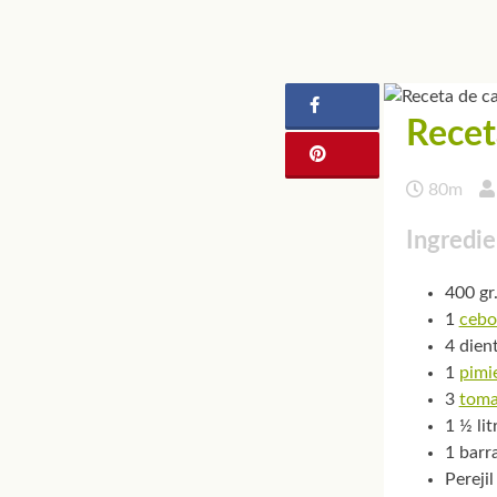
Recet
80m
Ingredie
400 gr.
1
cebo
4 dien
1
pimi
3
toma
1 ½ li
1 barr
Perejil