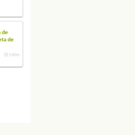
 de
eta de
140m