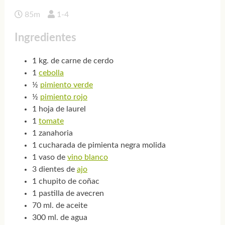
85m
1-4
Ingredientes
1 kg. de carne de cerdo
1
cebolla
½
pimiento verde
½
pimiento rojo
1 hoja de laurel
1
tomate
1 zanahoria
1 cucharada de pimienta negra molida
1 vaso de
vino blanco
3 dientes de
ajo
1 chupito de coñac
1 pastilla de avecren
70 ml. de aceite
300 ml. de agua