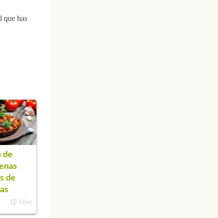
l que has
 de
enas
as de
as
50m