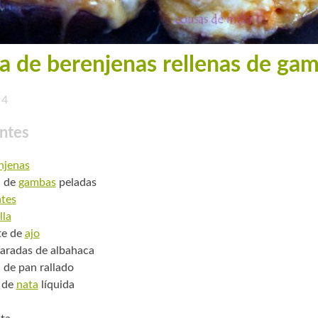
a de berenjenas rellenas de ga
4
ntes
njenas
. de
gambas
peladas
tes
lla
te de
ajo
aradas de albahaca
. de pan rallado
 de
nata
líquida