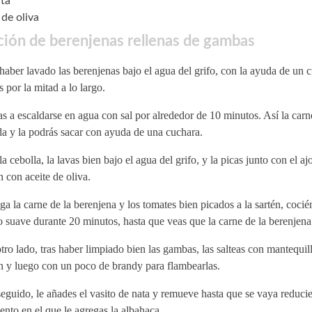
ta
 de oliva
ión de berenjenas rellenas de gambas
haber lavado las berenjenas bajo el agua del grifo, con la ayuda de un c
s por la mitad a lo largo.
s a escaldarse en agua con sal por alrededor de 10 minutos. Así la carn
a y la podrás sacar con ayuda de una cuchara.
la cebolla, la lavas bien bajo el agua del grifo, y la picas junto con el a
n con aceite de oliva.
a la carne de la berenjena y los tomates bien picados a la sartén, cocié
 suave durante 20 minutos, hasta que veas que la carne de la berenjena 
tro lado, tras haber limpiado bien las gambas, las salteas con mantequill
n y luego con un poco de brandy para flambearlas.
guido, le añades el vasito de nata y remueve hasta que se vaya reduci
to en el que le agregas la albahaca.