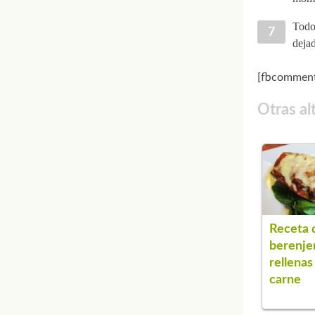
Todo 
dejad
[fbcomment
Otras al
Receta 
berenje
rellenas
carne