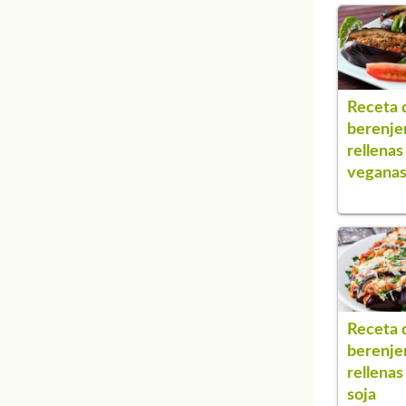
Receta 
berenje
rellenas
vegana
Receta 
berenje
rellenas
soja