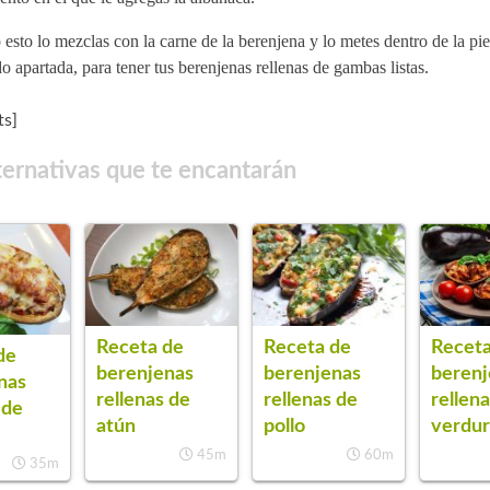
esto lo mezclas con la carne de la berenjena y lo metes dentro de la pie
o apartada, para tener tus berenjenas rellenas de gambas listas.
s]
ternativas que te encantarán
Receta de
Receta de
Receta
de
berenjenas
berenjenas
berenj
nas
rellenas de
rellenas de
rellen
 de
atún
pollo
verdur
45m
60m
35m