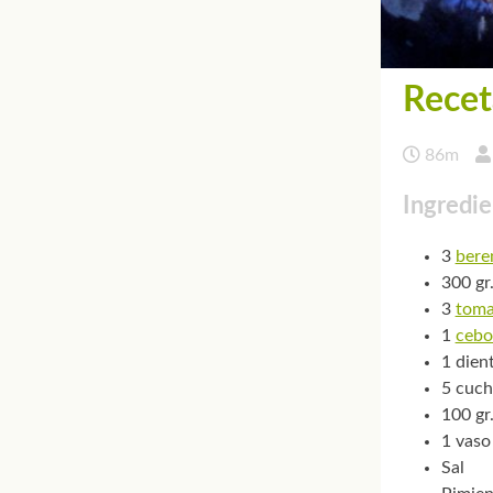
Recet
86m
Ingredie
3
bere
300 gr
3
toma
1
cebo
1 dien
5 cuch
100 gr
1 vaso
Sal