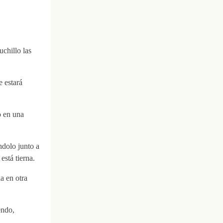
uchillo las
e estará
jo en una
ndolo junto a
está tierna.
a en otra
endo,