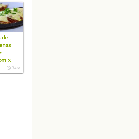
 de
enas
as
omix
34m