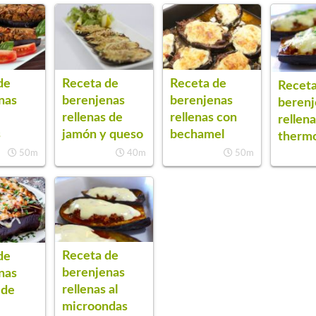
de
Receta de
Receta de
Receta
nas
berenjenas
berenjenas
berenj
rellenas de
rellenas con
rellen
s
jamón y queso
bechamel
therm
50m
40m
50m
Receta de
de
berenjenas
nas
rellenas al
 de
microondas