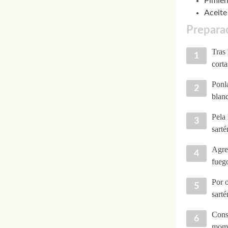
Pimien
Aceite
Preparac
Tras 
corta
Ponla
bland
Pela 
sarté
Agreg
fuego
Por o
sarté
Conse
momen