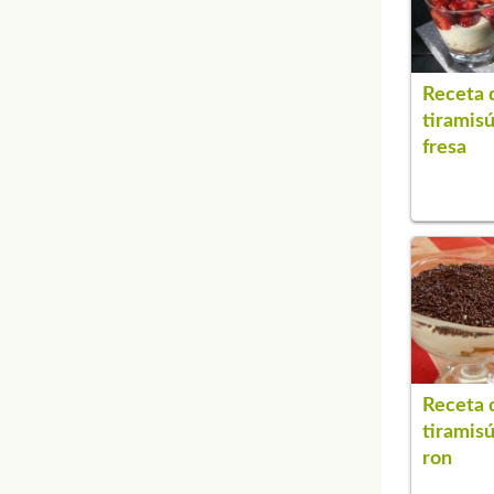
Receta 
tiramis
fresa
Receta 
tiramis
ron