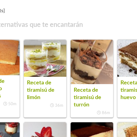
s]
ternativas que te encantarán
de
Receta de
Receta
o
tiramisú de
tirami
Receta de
s
limón
huevo
tiramisú de
50m
turrón
36m
86m