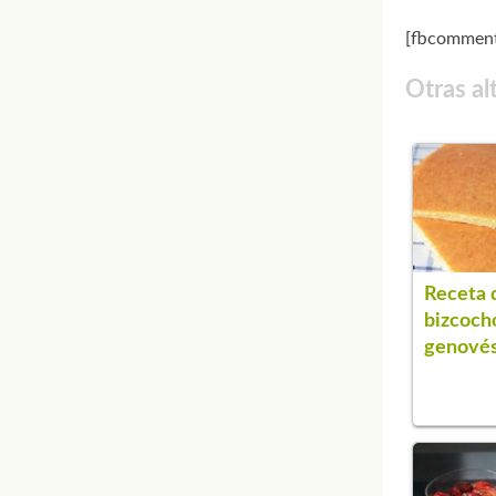
[fbcomment
Otras al
Receta 
bizcoch
genové