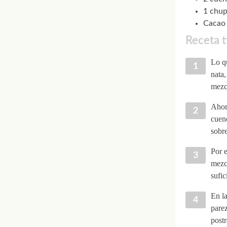
1 chup
Cacao 
Receta 
Lo qu
nata,
mezc
Ahora
cuenc
sobre
Por e
mezcl
sufic
En la
parez
postr