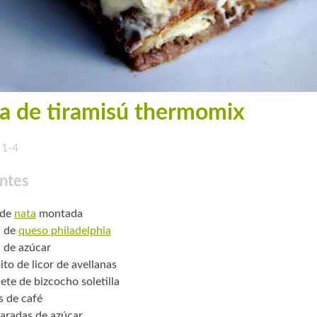
a de tiramisú thermomix
1-4
ntes
 de
nata
montada
. de
queso philadelphia
. de azúcar
ito de licor de avellanas
ete de bizcocho soletilla
s de café
aradas de azúcar