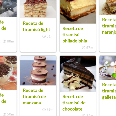
Receta
de
Receta de
tirami
ú de
Receta de
tiramisú light
naranj
tiramisú
51m
philadelphia
88m
57m
Receta
Receta de
tirami
de
tiramisú de
Receta de
galleta
ú de
manzana
tiramisú de
chocolate
69m
50m