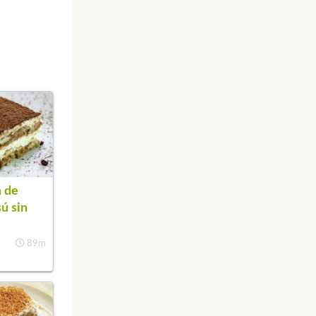
 de
sú sin
89m