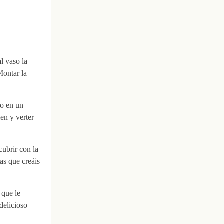
l vaso la
Montar la
lo en un
en y verter
ubrir con la
as que creáis
 que le
delicioso