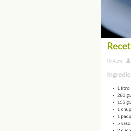
Recet
41m
Ingredie
1 litro
280 gr
155 gr
1 chup
1 paqu
5 vaso
2 cuch