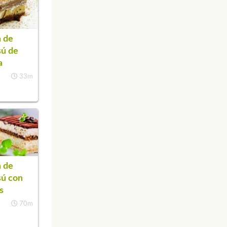
 de
sú de
a
33m
 de
sú con
s
70m