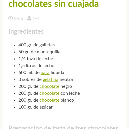
chocolates sin cuajada
89m
1-4
Ingredientes
400 gr. de galletas
50 gr. de mantequilla
1/4 taza de leche
1,5 litros de leche
600 ml. de
nata
líquida
3 sobres de
gelatina
neutra
200 gr. de
chocolate
negro
200 gr. de
chocolate
con leche
200 gr. de
chocolate
blanco
100 gr. de azúcar
Preparación de tarta de tres chocolates