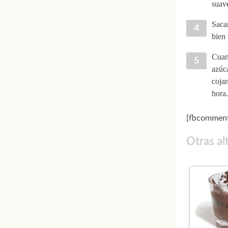
suav
Sacam
bien 
Cuand
azúca
coja
hora.
[fbcomment
Otras al