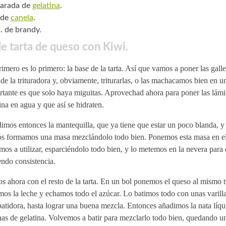
harada de
gelatina
.
 de
canela
.
. de brandy.
e tarta de queso con Kiwi.
imero es lo primero: la base de la tarta. Así que vamos a poner las galle
de la trituradora y, obviamente, triturarlas, o las machacamos bien en 
rtante es que solo haya miguitas. Aprovechad ahora para poner las lámi
ina en agua y que así se hidraten.
mos entonces la mantequilla, que ya tiene que estar un poco blanda, y
s formamos una masa mezclándolo todo bien. Ponemos esta masa en e
os a utilizar, esparciéndolo todo bien, y lo metemos en la nevera para
ndo consistencia.
s ahora con el resto de la tarta. En un bol ponemos el queso al mismo 
mos la leche y echamos todo el azúcar. Lo batimos todo con unas varillas
batidora, hasta lograr una buena mezcla. Entonces añadimos la nata líqu
nas de gelatina. Volvemos a batir para mezclarlo todo bien, quedando u