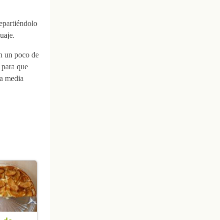
epartiéndolo
uaje.
on un poco de
 para que
na media