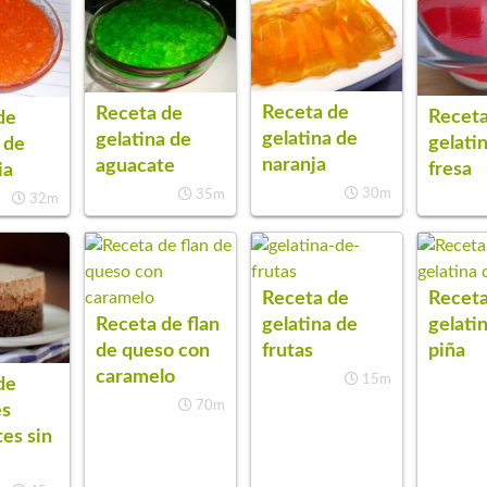
Receta de
Receta de
Receta
de
gelatina de
gelatina de
gelati
 de
naranja
aguacate
fresa
ia
30m
35m
32m
Receta de
Receta
Receta de flan
gelatina de
gelati
de queso con
frutas
piña
caramelo
15m
de
70m
es
es sin