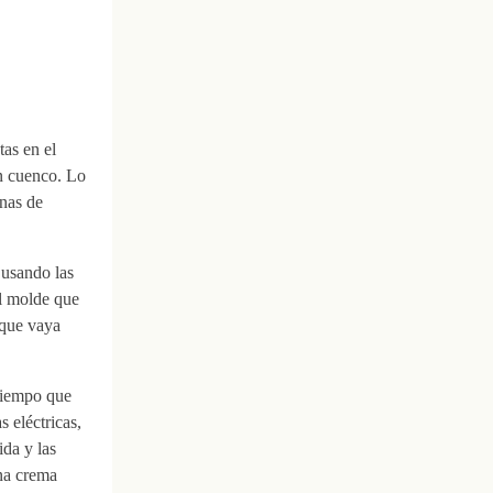
tas en el
un cuenco. Lo
nas de
 usando las
l molde que
 que vaya
tiempo que
 eléctricas,
ida y las
na crema