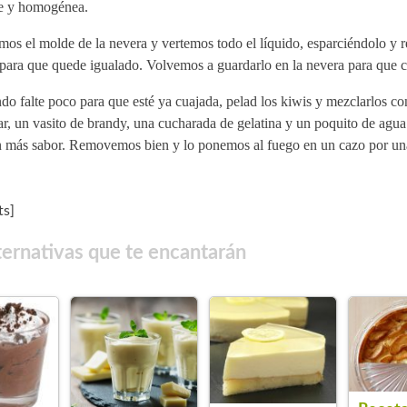
e y homogénea.
os el molde de la nevera y vertemos todo el líquido, esparciéndolo y r
para que quede igualado. Volvemos a guardarlo en la nevera para que c
o falte poco para que esté ya cuajada, pelad los kiwis y mezclarlos c
r, un vasito de brandy, una cucharada de gelatina y un poquito de agua
n más sabor. Removemos bien y lo ponemos al fuego en un cazo por u
s]
ternativas que te encantarán