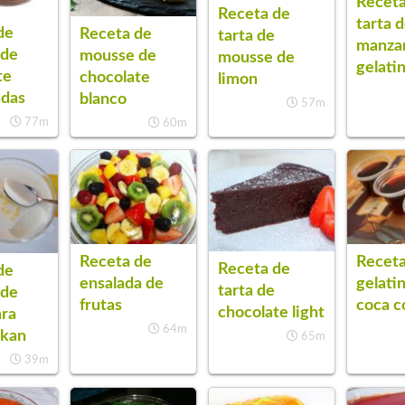
Receta
Receta de
tarta 
de
Receta de
tarta de
manza
 de
mousse de
mousse de
gelati
te
chocolate
limon
das
blanco
57m
77m
60m
Receta de
Receta
Receta de
de
ensalada de
gelati
tarta de
 de
frutas
coca c
chocolate light
ara
64m
ukan
65m
39m