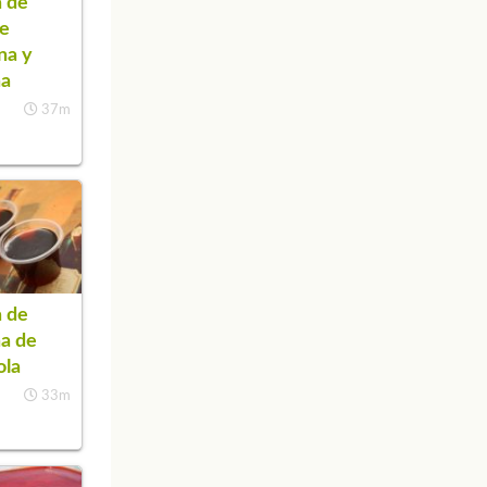
 de
de
na y
na
37m
 de
na de
ola
33m