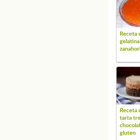
Receta 
gelatina
zanahor
Receta 
tarta tr
chocolat
gluten