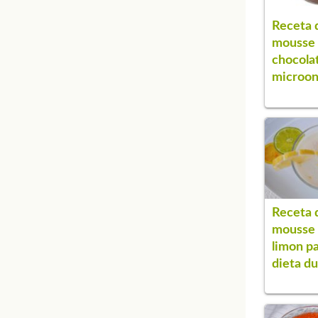
Receta 
mousse
chocola
microon
Receta 
mousse
limon p
dieta d