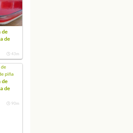
 de
na de
43m
 de
na de
90m