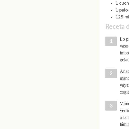
1 cuc
1 palo
125 ml
Receta d
Lo pr
vaso 
impo
gelat
Añadi
mano
vayam
cogie
Vamo
verti
o la 
lámi