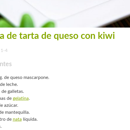
a de tarta de queso con kiwi
1-4
ntes
g. de queso mascarpone.
 de leche.
 de galletas.
nas de
gelatina
.
de azúcar.
 de mantequilla.
itro de
nata
líquida.
.