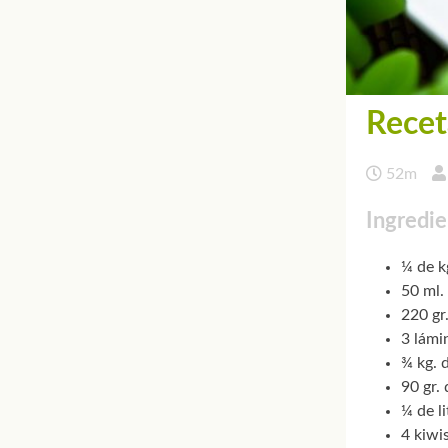
Recet
52m
Ingredie
¼ de k
50 ml.
220 gr.
3 lámi
¾ kg. 
90 gr.
¼ de l
4 kiwis