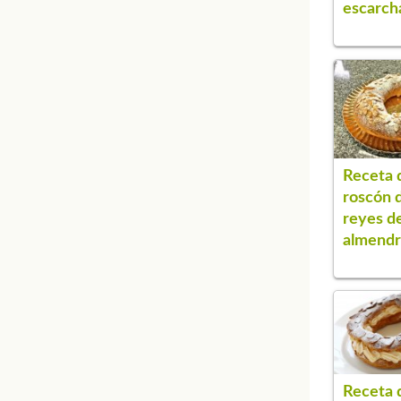
escarch
Receta 
roscón 
reyes d
almendr
Receta 