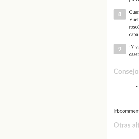
Cuand
Vuelv
roscó
capa 
¡Y ya
case
Consejo
[fbcomment
Otras al