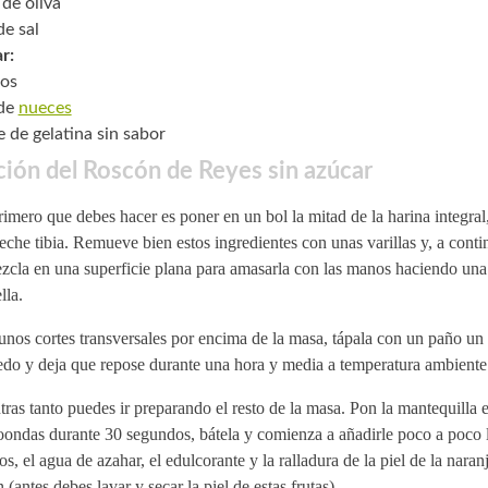
 de oliva
de sal
r:
os
 de
nueces
e de gelatina sin sabor
ión del Roscón de Reyes sin azúcar
imero que debes hacer es poner en un bol la mitad de la harina integral,
leche tibia. Remueve bien estos ingredientes con unas varillas y, a cont
zcla en una superficie plana para amasarla con las manos haciendo una
lla.
nos cortes transversales por encima de la masa, tápala con un paño un
do y deja que repose durante una hora y media a temperatura ambiente
ras tanto puedes ir preparando el resto de la masa. Pon la mantequilla e
ondas durante 30 segundos, bátela y comienza a añadirle poco a poco la 
s, el agua de azahar, el edulcorante y la ralladura de la piel de la naranj
 (antes debes lavar y secar la piel de estas frutas).