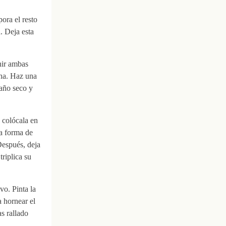
ora el resto
. Deja esta
nir ambas
ina. Haz una
paño seco y
 colócala en
la forma de
Después, deja
riplica su
vo. Pinta la
 hornear el
as rallado