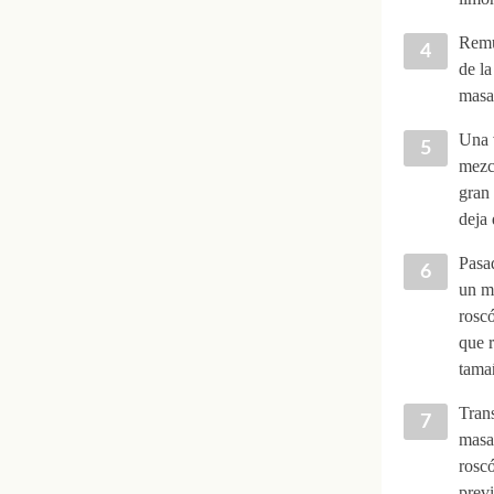
Remu
de l
masa 
Una v
mezcl
gran 
deja
Pasad
un mo
roscó
que r
tama
Trans
masa 
roscó
previ