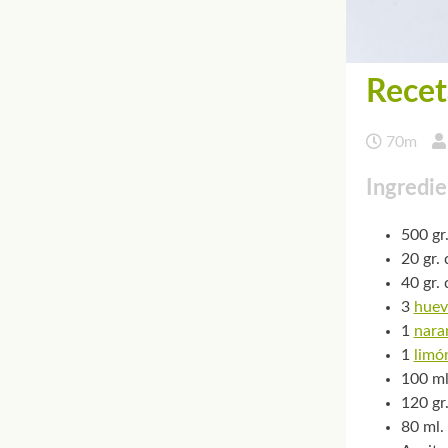
Recet
70m
Ingredie
500 gr.
20 gr.
40 gr.
3
huev
1
nara
1
limó
100 ml
120 gr
80 ml.