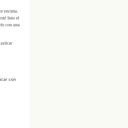
or encima.
té listo el
elo con una
 azúcar
úcar con