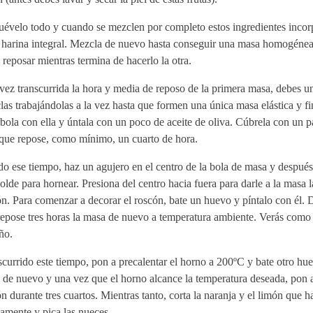
évelo todo y cuando se mezclen por completo estos ingredientes incorp
a harina integral. Mezcla de nuevo hasta conseguir una masa homogénea
reposar mientras termina de hacerlo la otra.
ez transcurrida la hora y media de reposo de la primera masa, debes u
as trabajándolas a la vez hasta que formen una única masa elástica y f
bola con ella y úntala con un poco de aceite de oliva. Cúbrela con un 
 que repose, como mínimo, un cuarto de hora.
o ese tiempo, haz un agujero en el centro de la bola de masa y después
lde para hornear. Presiona del centro hacia fuera para darle a la masa 
n. Para comenzar a decorar el roscón, bate un huevo y píntalo con él. 
epose tres horas la masa de nuevo a temperatura ambiente. Verás como t
ño.
currido este tiempo, pon a precalentar el horno a 200ºC y bate otro hue
de nuevo y una vez que el horno alcance la temperatura deseada, pon a
n durante tres cuartos. Mientras tanto, corta la naranja y el limón que h
amente y pica las nueces.