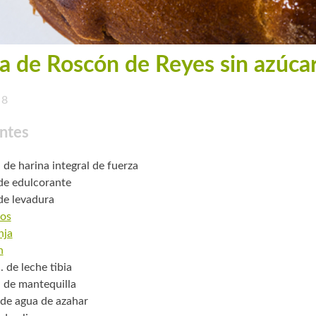
a de Roscón de Reyes sin azúca
8
ntes
 de harina integral de fuerza
 de edulcorante
 de levadura
os
nja
n
. de leche tibia
. de mantequilla
 de agua de azahar