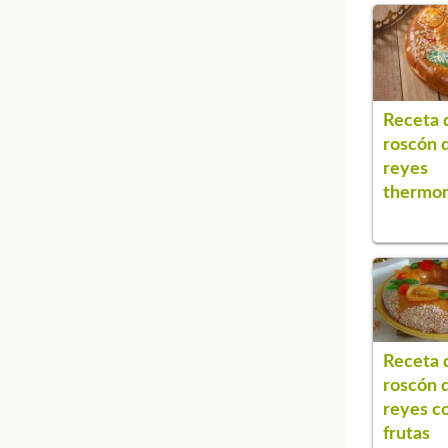
Receta 
roscón 
reyes
thermo
Receta 
roscón 
reyes c
frutas