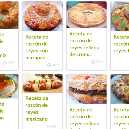
Receta de
de
Receta de
Receta
roscón de
de
roscón de
roscón
reyes relleno
reyes con
reyes f
de crema
mix
mazapán
57m
34m
39m
Receta de
de
roscón de
Receta de
Receta
de
reyes
roscón de
roscón
on
mexicano
reyes relleno
reyes 
54m