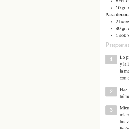
Aceite
10 gr. 
Para decora
2 huev
80 gr.
1 sobr
Preparac
Lo pr
y la 
la me
con e
Haz u
húme
Mient
micro
huevo
limón