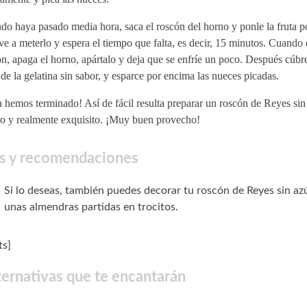
o haya pasado media hora, saca el roscón del horno y ponle la fruta p
e a meterlo y espera el tiempo que falta, es decir, 15 minutos. Cuando es
n, apaga el horno, apártalo y deja que se enfríe un poco. Después cúbr
de la gelatina sin sabor, y esparce por encima las nueces picadas.
 hemos terminado! Así de fácil resulta preparar un roscón de Reyes sin
ro y realmente exquisito. ¡Muy buen provecho!
s y recomendaciones
Si lo deseas, también puedes decorar tu roscón de Reyes sin az
unas almendras partidas en trocitos.
s]
ternativas que te encantarán