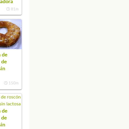
cadora
81m
 de
 de
sin
150m
 de
 de
sin