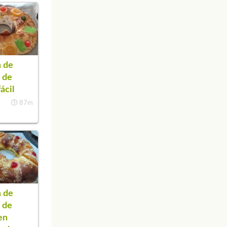
 de
 de
ácil
87m
 de
 de
en