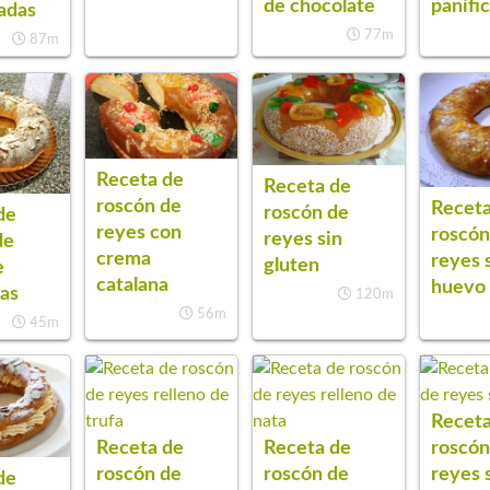
de chocolate
panifi
adas
77m
87m
Receta de
Receta de
roscón de
Receta
roscón de
de
reyes con
roscón
reyes sin
de
crema
reyes 
gluten
e
catalana
huevo
as
120m
56m
45m
Receta
Receta de
Receta de
roscón
roscón de
roscón de
reyes 
de