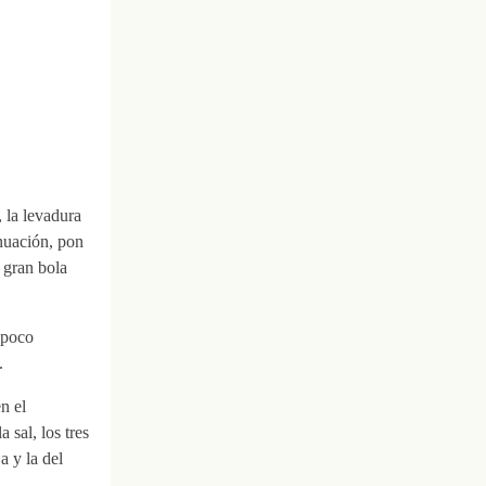
 la levadura
inuación, pon
 gran bola
 poco
.
n el
sal, los tres
a y la del