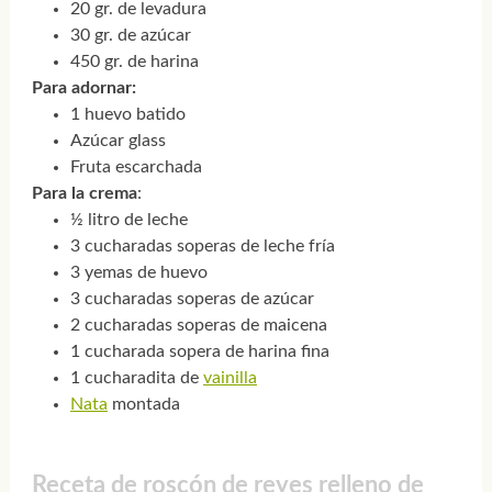
20 gr. de levadura
30 gr. de azúcar
450 gr. de harina
Para adornar:
1 huevo batido
Azúcar glass
Fruta escarchada
Para la crema
:
½ litro de leche
3 cucharadas soperas de leche fría
3 yemas de huevo
3 cucharadas soperas de azúcar
2 cucharadas soperas de maicena
1 cucharada sopera de harina fina
1 cucharadita de
vainilla
Nata
montada
Receta de roscón de reyes relleno de