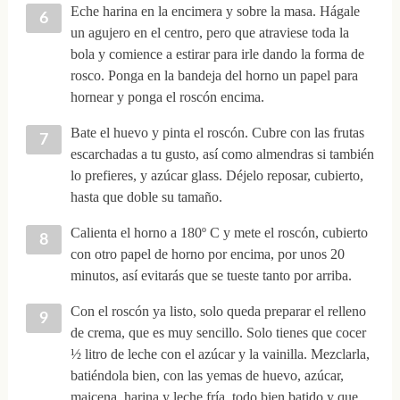
Eche harina en la encimera y sobre la masa. Hágale
un agujero en el centro, pero que atraviese toda la
bola y comience a estirar para irle dando la forma de
rosco. Ponga en la bandeja del horno un papel para
hornear y ponga el roscón encima.
Bate el huevo y pinta el roscón. Cubre con las frutas
escarchadas a tu gusto, así como almendras si también
lo prefieres, y azúcar glass. Déjelo reposar, cubierto,
hasta que doble su tamaño.
Calienta el horno a 180º C y mete el roscón, cubierto
con otro papel de horno por encima, por unos 20
minutos, así evitarás que se tueste tanto por arriba.
Con el roscón ya listo, solo queda preparar el relleno
de crema, que es muy sencillo. Solo tienes que cocer
½ litro de leche con el azúcar y la vainilla. Mezclarla,
batiéndola bien, con las yemas de huevo, azúcar,
maicena, harina y leche fría, todo bien batido y que