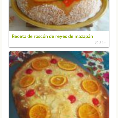
Receta de roscón de reyes de mazapán
34m