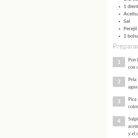
1 dien
Aceitu
Sal
Perejil
1 bols
Preparac
Pon 
con 
Pela 
agua 
Pica 
color
Salpi
aceit
y el