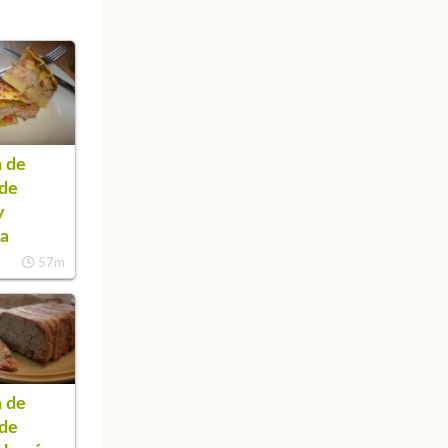
 de
 de
y
ra
57m
 de
 de