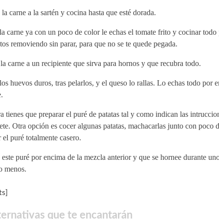
la carne a la sartén y cocina hasta que esté dorada.
a carne ya con un poco de color le echas el tomate frito y cocinar todo
os removiendo sin parar, para que no se te quede pegada.
la carne a un recipiente que sirva para hornos y que recubra todo.
los huevos duros, tras pelarlos, y el queso lo rallas. Lo echas todo por 
.
 tienes que preparar el puré de patatas tal y como indican las intruccio
te. Otra opción es cocer algunas patatas, machacarlas junto con poco d
 el puré totalmente casero.
este puré por encima de la mezcla anterior y que se hornee durante un
o menos.
s]
ternativas que te encantarán