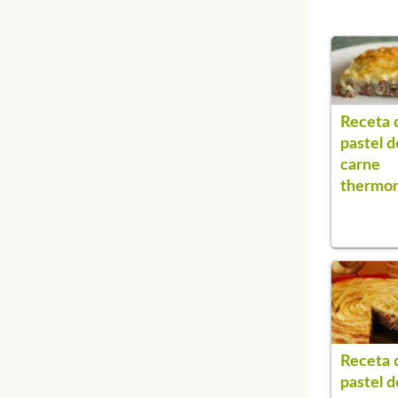
Receta 
pastel d
carne
thermo
Receta 
pastel d