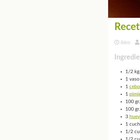
Recet
86m
Ingredie
1/2 kg
1 vaso
1
cebo
1
pimi
100 gr
100 gr
3
huev
1 cuch
1/2 cu
1/2 cu