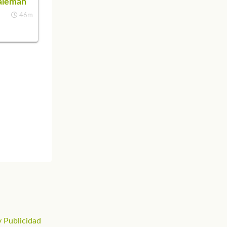
alemán
46m
 Publicidad