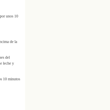
 por unos 10
encima de la
nes del
e leche y
os 10 minutos