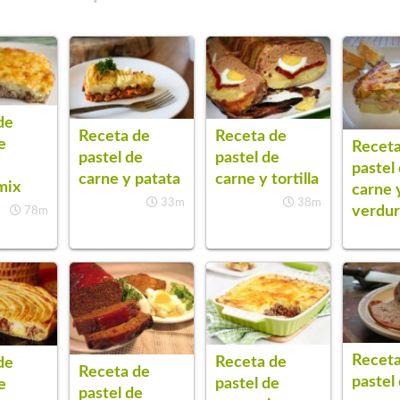
de
Receta de
Receta de
e
Receta
pastel de
pastel de
pastel
carne y patata
carne y tortilla
mix
carne 
33m
38m
verdu
78m
Receta
Receta de
de
Receta de
pastel
pastel de
e
pastel de