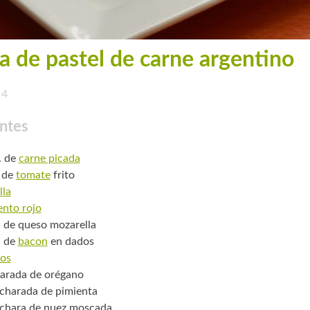
a de pastel de carne argentino
4
ntes
. de
carne picada
 de
tomate
frito
lla
ento rojo
. de queso mozarella
. de
bacon
en dados
os
arada de orégano
charada de pimienta
chara de nuez moscada