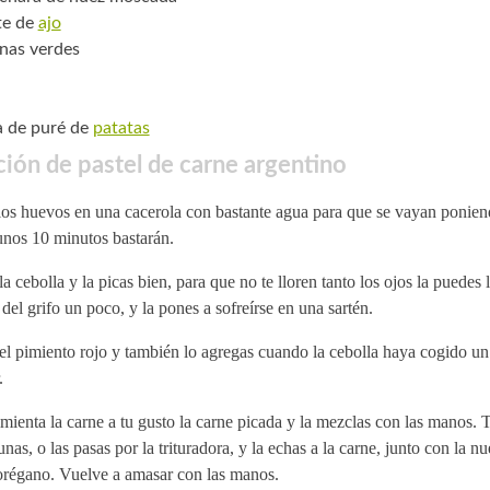
te de
ajo
nas verdes
a de puré de
patatas
ión de pastel de carne argentino
los huevos en una cacerola con bastante agua para que se vayan ponien
unos 10 minutos bastarán.
la cebolla y la picas bien, para que no te lloren tanto los ojos la puedes 
del grifo un poco, y la pones a sofreírse en una sartén.
el pimiento rojo y también lo agregas cuando la cebolla haya cogido u
.
mienta la carne a tu gusto la carne picada y la mezclas con las manos. T
unas, o las pasas por la trituradora, y la echas a la carne, junto con la 
 orégano. Vuelve a amasar con las manos.