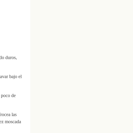
do duros,
lavar bajo el
n poco de
rocea las
nuez moscada