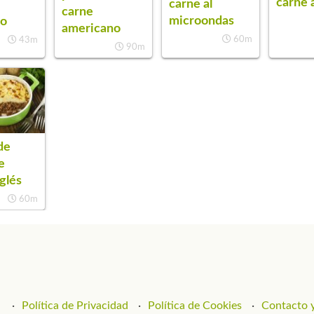
carne 
carne al
carne
microondas
no
americano
60m
43m
90m
de
e
glés
60m
Política de Privacidad
Política de Cookies
Contacto y