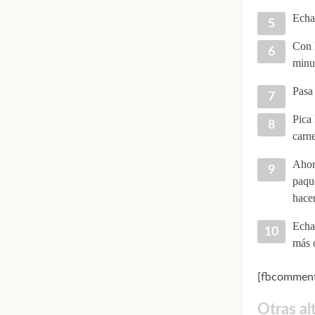
Echa 
Con l
minut
Pasa 
Pica 
carne
Ahora
paque
hacer
Echa 
más 
[fbcomment
Otras al