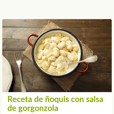
Receta de ñoquis con salsa
de gorgonzola