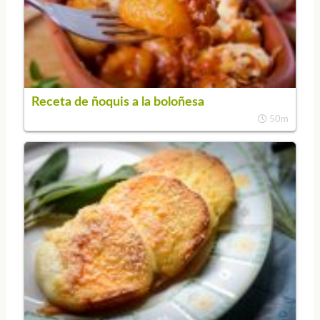
Receta de ñoquis a la boloñesa
50m