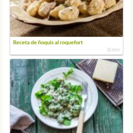
Receta de ñoquis al roquefort
60m