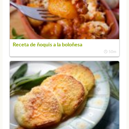
Receta de ñoquis a la boloñesa
50m