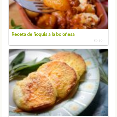
Receta de ñoquis a la boloñesa
50m