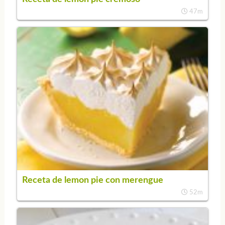
47m
Receta de lemon pie con merengue
52m