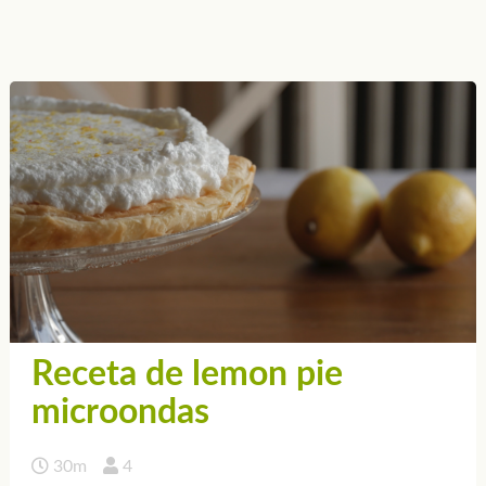
Receta de lemon pie
microondas
30m
4