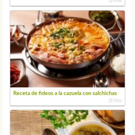
45m
Receta de fideos a la cazuela con salchichas
30m