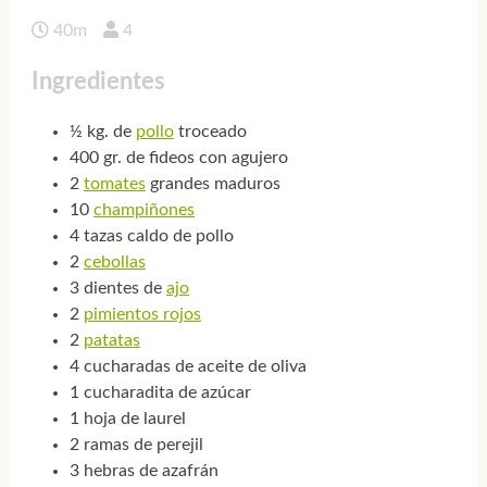
40m
4
Ingredientes
½ kg. de
pollo
troceado
400 gr. de fideos con agujero
2
tomates
grandes maduros
10
champiñones
4 tazas caldo de pollo
2
cebollas
3 dientes de
ajo
2
pimientos rojos
2
patatas
4 cucharadas de aceite de oliva
1 cucharadita de azúcar
1 hoja de laurel
2 ramas de perejil
3 hebras de azafrán