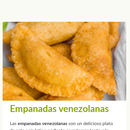
Empanadas venezolanas
Las
empanadas venezolanas
son un delicioso plato