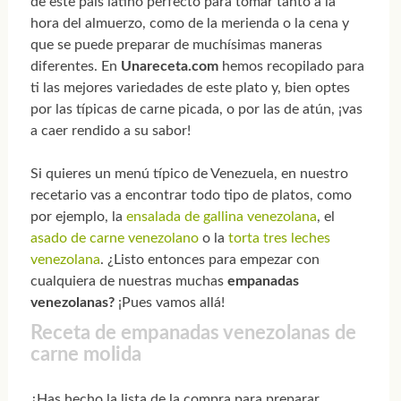
de este país latino perfecto para tomar tanto a la
hora del almuerzo, como de la merienda o la cena y
que se puede preparar de muchísimas maneras
diferentes. En
Unareceta.com
hemos recopilado para
ti las mejores variedades de este plato y, bien optes
por las típicas de carne picada, o por las de atún, ¡vas
a caer rendido a su sabor!
Si quieres un menú típico de Venezuela, en nuestro
recetario vas a encontrar todo tipo de platos, como
por ejemplo, la
ensalada de gallina venezolana
, el
asado de carne venezolano
o la
torta tres leches
venezolana
. ¿Listo entonces para empezar con
cualquiera de nuestras muchas
empanadas
venezolanas?
¡Pues vamos allá!
Receta de empanadas venezolanas de
carne molida
¿Has hecho la lista de la compra para preparar