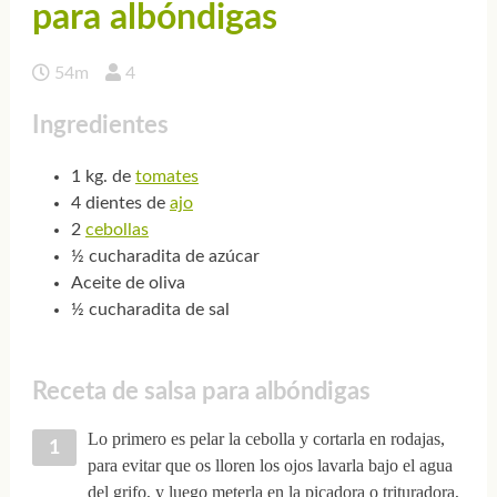
para albóndigas
54m
4
Ingredientes
1 kg. de
tomates
4 dientes de
ajo
2
cebollas
½ cucharadita de azúcar
Aceite de oliva
½ cucharadita de sal
Receta de salsa para albóndigas
Lo primero es pelar la cebolla y cortarla en rodajas,
para evitar que os lloren los ojos lavarla bajo el agua
del grifo, y luego meterla en la picadora o trituradora,