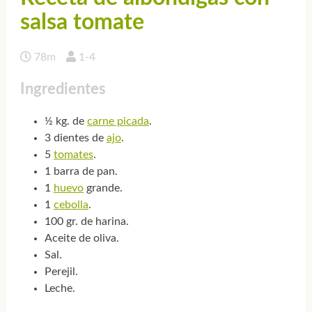
salsa tomate
78m
1-4
Ingredientes
½ kg. de
carne picada
.
3 dientes de
ajo
.
5
tomates
.
1 barra de pan.
1
huevo
grande.
1
cebolla
.
100 gr. de harina.
Aceite de oliva.
Sal.
Perejil.
Leche.