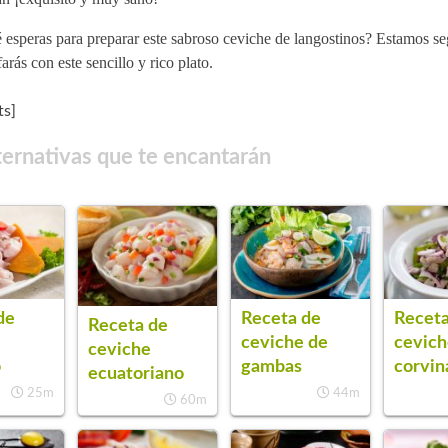
 esperas para preparar este sabroso ceviche de langostinos? Estamos s
farás con este sencillo y rico plato.
s]
ternativas que te encantarán
de
Receta de
Receta
Receta de
ceviche de
cevich
ceviche
o
gambas
corvin
ecuatoriano
25m
44m
60m