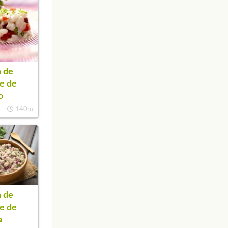
 de
e de
o
140m
 de
e de
a