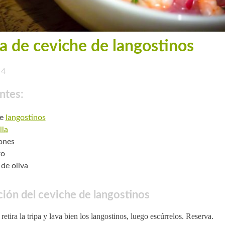
a de ceviche de langostinos
4
ntes:
de
langostinos
lla
ones
ro
 de oliva
ión del ceviche de langostinos
 retira la tripa y lava bien los langostinos, luego escúrrelos. Reserva.