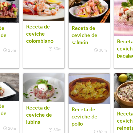
Receta de
de
Receta de
ceviche
 de
ceviche de
colombiano
Receta
salmón
cevich
50m
25m
30m
bacala
de
Receta de
Receta de
 de
Receta
ceviche de
ceviche de
cevich
lubina
pollo
reinet
20m
30m
52m