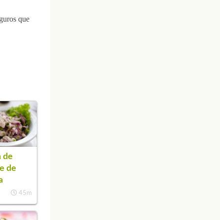
eguros que
 de
e de
a
45m