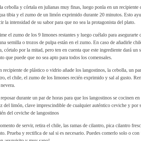
la cebolla y córtala en julianas muy finas, luego ponla en un recipiente
gua tibia y el zumo de un limón exprimido durante 20 minutos. Esto ayu
ir la intensidad de su sabor para que no sea la protagonista del plato.
me el zumo de los 9 limones restantes y luego cuélalo para asegurarte 
na semilla o trozos de pulpa están en el zumo. En caso de añadirle chile
a, córtalo por la mitad, pero ten en cuenta que este ingrediente dará un 
ato que puede que no sea apto para todos los comensales.
 recipiente de plástico o vidrio añade los langostinos, la cebolla, un pa
tro, el chile, el zumo de los limones recién exprimido y sal al gusto. 
 nevera.
reposar durante un par de horas para que los langostinos se cocinen en 
z del limón, clave imprescindible de cualquier auténtico ceviche y por 
én del ceviche de langostinos
mento de servir, retira el chile, las ramas de cilantro, pica cilantro fre
ato. Prueba y rectifica de sal si es necesario. Puedes comerlo solo o con
an ¡exquisito y muy sano!