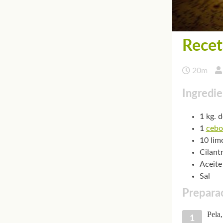
Recet
20m
Ingredie
1 kg. 
1
cebo
10 lim
Cilant
Aceite
Sal
Preparac
Pela,