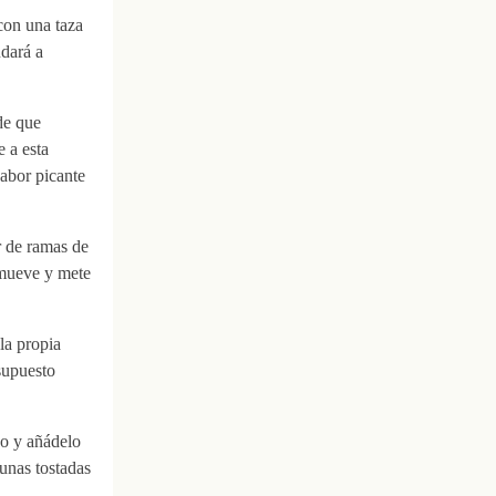
 con una taza
dará a
de que
 a esta
sabor picante
r de ramas de
Remueve y mete
la propia
supuesto
sco y añádelo
 unas tostadas