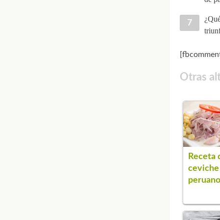
¿Qué
triun
[fbcomment
Otras al
Receta 
ceviche
peruan