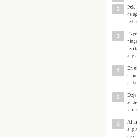
Pela 
de a
reduc
Expri
ningu
recet
al pl
En un
cilan
en la
Deja 
acide
tambi
Al mo
al pl
de p