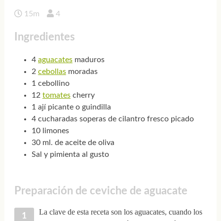
15m
4
Ingredientes
4
aguacates
maduros
2
cebollas
moradas
1 cebollino
12
tomates
cherry
1 ají picante o guindilla
4 cucharadas soperas de cilantro fresco picado
10 limones
30 ml. de aceite de oliva
Sal y pimienta al gusto
Preparación de ceviche de aguacate
La clave de esta receta son los aguacates, cuando los