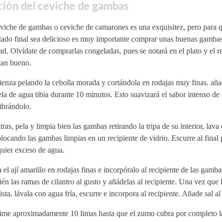
ción del ceviche de gambas
viche de gambas o ceviche de camarones es una exquisitez, pero para q
tado final sea delicioso es muy importante comprar unas buenas gambas
ad. Olvídate de comprarlas congeladas, pues se notará en el plato y el r
tan bueno.
enza pelando la cebolla morada y cortándola en rodajas muy finas. aña
la de agua tibia durante 10 minutos. Esto suavizará el sabor intenso de 
ibrándolo.
ras, pela y limpia bien las gambas retirando la tripa de su interior, lava
locando las gambas limpias en un recipiente de vidrio. Escurre al final p
uier exceso de agua.
 el ají amarillo en rodajas finas e incorpóralo al recipiente de las gamba
én las ramas de cilantro al gusto y añádelas al recipiente. Una vez que 
lista, lávala con agua fría, escurre e incorpora al recipiente. Añade sal al
ime aproximadamente 10 limas hasta que el zumo cubra por completo l