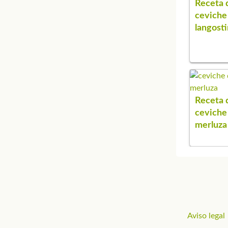
Receta 
ceviche
langost
Receta 
ceviche
merluza
Aviso legal