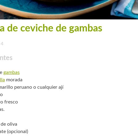
a de ceviche de gambas
4
ntes
de
gambas
lla
morada
marillo peruano o cualquier ají
lo
ro fresco
as.
 de oliva
te (opcional)