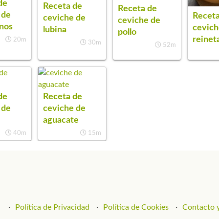
de
Receta de
Receta de
 de
Receta
ceviche de
ceviche de
inos
cevich
lubina
pollo
reinet
20m
30m
52m
de
Receta de
 de
ceviche de
aguacate
40m
15m
Política de Privacidad
Política de Cookies
Contacto y