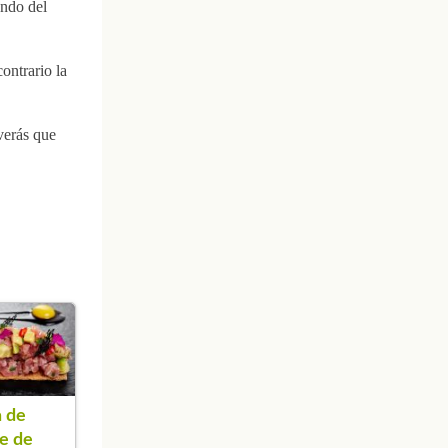
endo del
ontrario la
verás que
 de
e de