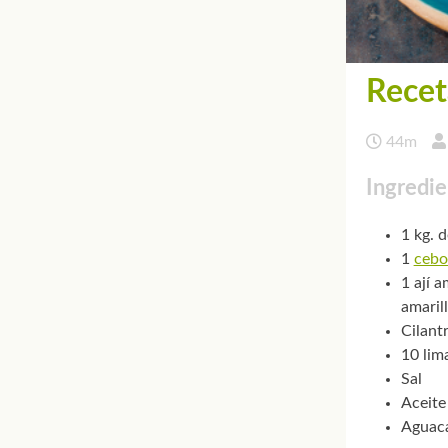
Recet
44m
Ingredie
1 kg. 
1
cebo
1 ají a
amaril
Cilant
10 lim
Sal
Aceite
Aguaca