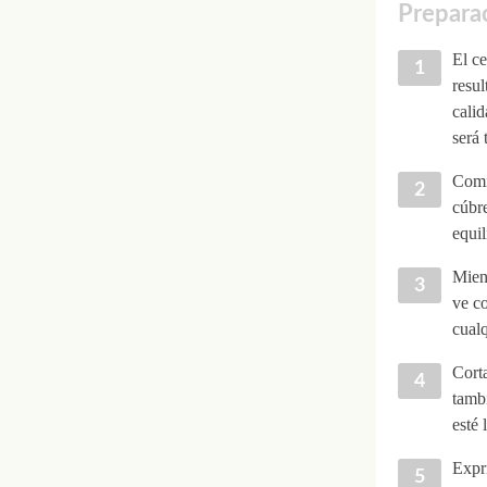
Prepara
El ce
resul
calid
será 
Comi
cúbre
equil
Mient
ve co
cualq
Corta
tambi
esté 
Expr