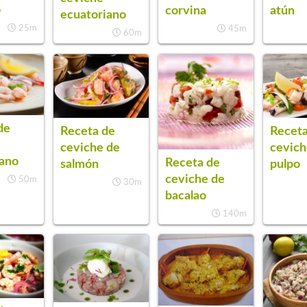
o
corvina
atún
ecuatoriano
25m
45m
60m
de
Receta de
Receta
ceviche de
cevich
ano
Receta de
salmón
pulpo
ceviche de
50m
30m
bacalao
140m