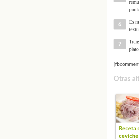
remu
punto
Es mu
textu
Trans
plato
[fbcomment
Otras al
Receta 
ceviche