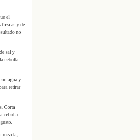
ue el
 frescas y de
esultado no
de sal y
la cebolla
 con agua y
ara retirar
s. Corta
la cebolla
 gusto.
a mezcla,