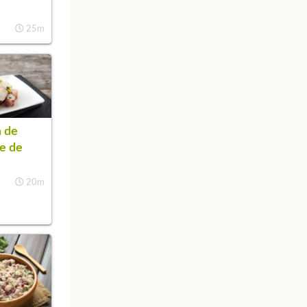
25m
 de
e de
20m