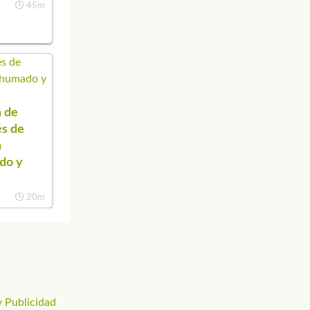
45m
 de
s de
n
do y
20m
 Publicidad