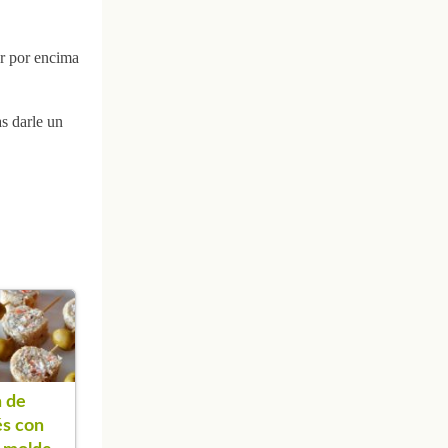
ar por encima
s darle un
 de
s con