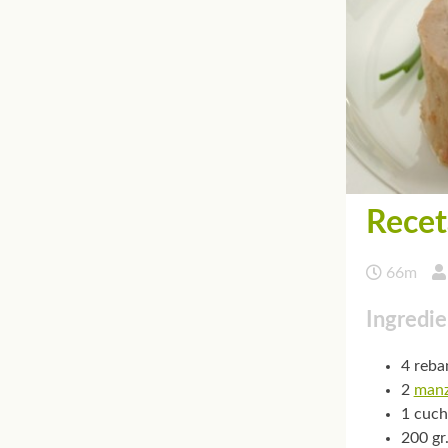
Recet
66m
Ingredie
4 reba
2
man
1 cuch
200 gr.