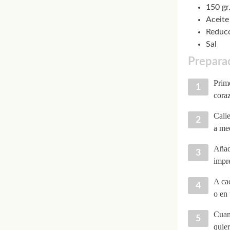
150 gr
Aceite
Reducc
Sal
Prepara
Prime
coraz
Calie
a me
Añad
impr
A cad
o en 
Cuand
quier