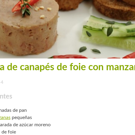
a de canapés de foie con manza
4
ntes
nadas de pan
zanas
pequeñas
arada de azúcar moreno
 de foie