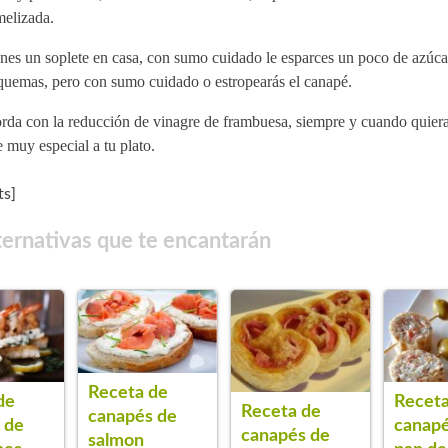
melizada.
enes un soplete en casa, con sumo cuidado le esparces un poco de azúc
 quemas, pero con sumo cuidado o estropearás el canapé.
rda con la reducción de vinagre de frambuesa, siempre y cuando quiera
 muy especial a tu plato.
s]
ternativas que te encantarán
Receta de
de
Receta
Receta de
canapés de
 de
canapé
canapés de
salmon