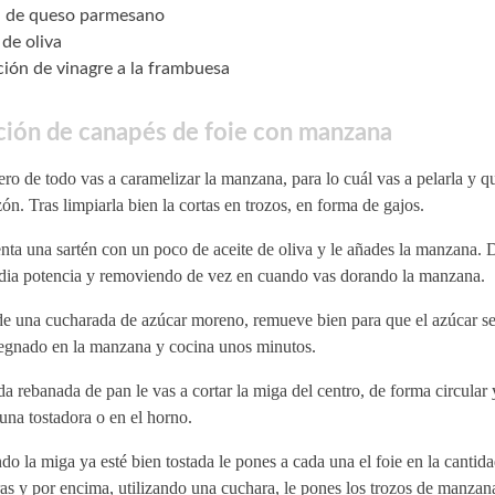
. de queso parmesano
 de oliva
ión de vinagre a la frambuesa
ción de canapés de foie con manzana
ro de todo vas a caramelizar la manzana, para lo cuál vas a pelarla y qui
ón. Tras limpiarla bien la cortas en trozos, en forma de gajos.
nta una sartén con un poco de aceite de oliva y le añades la manzana. 
dia potencia y removiendo de vez en cuando vas dorando la manzana.
e una cucharada de azúcar moreno, remueve bien para que el azúcar s
egnado en la manzana y cocina unos minutos.
a rebanada de pan le vas a cortar la miga del centro, de forma circular y
una tostadora o en el horno.
o la miga ya esté bien tostada le pones a cada una el foie en la cantid
as y por encima, utilizando una cuchara, le pones los trozos de manzan