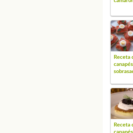
camaro
Receta 
canapés
sobrasa
Receta 
canapés