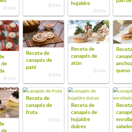
nes
pan de
hojaldre
84m
20m
49m
Receta de
Receta
Receta de
canapés de
canapé
de
canapés de
atún
anchoa
 de
paté
queso
da
68m
89m
52m
Receta de
canapés de
Receta de
Receta
fruta
canapés de
canap
hojaldre
enroll
10m
de
dulces
salado
 de