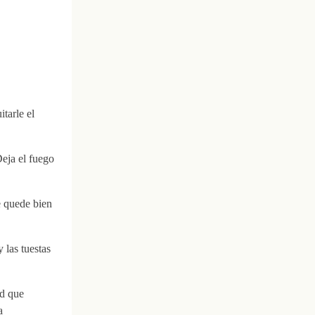
tarle el
Deja el fuego
e quede bien
 las tuestas
ad que
a