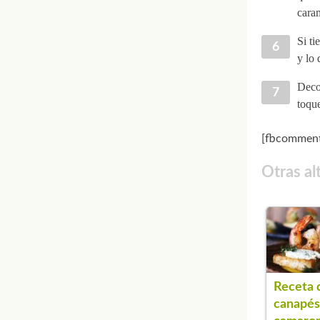
cara
Si ti
y lo
Deco
toque
[fbcomment
Otras al
Receta 
canapés