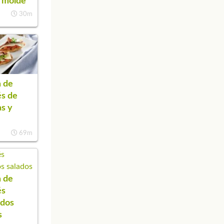
 molde
30m
 de
s de
s y
69m
 de
és
ados
s